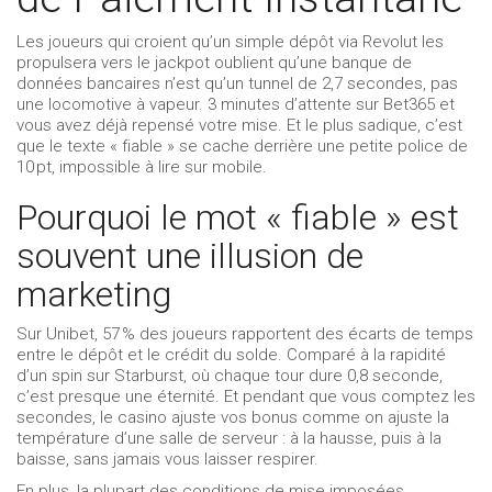
Les joueurs qui croient qu’un simple dépôt via Revolut les
propulsera vers le jackpot oublient qu’une banque de
données bancaires n’est qu’un tunnel de 2,7 secondes, pas
une locomotive à vapeur. 3 minutes d’attente sur Bet365 et
vous avez déjà repensé votre mise. Et le plus sadique, c’est
que le texte « fiable » se cache derrière une petite police de
10 pt, impossible à lire sur mobile.
Pourquoi le mot « fiable » est
souvent une illusion de
marketing
Sur Unibet, 57 % des joueurs rapportent des écarts de temps
entre le dépôt et le crédit du solde. Comparé à la rapidité
d’un spin sur Starburst, où chaque tour dure 0,8 seconde,
c’est presque une éternité. Et pendant que vous comptez les
secondes, le casino ajuste vos bonus comme on ajuste la
température d’une salle de serveur : à la hausse, puis à la
baisse, sans jamais vous laisser respirer.
En plus, la plupart des conditions de mise imposées