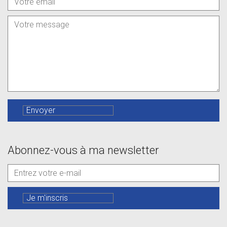
Abonnez-vous à ma newsletter