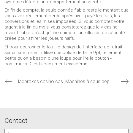
système détecte un « comportement suspect ».
En fin de compte, la seule donnée fiable reste le montant que
vous avez réellement perdu après avoir payé les frais, les
conversions et les mises imposées. Si vous comptez votre
argent à la fin du mois, vous constaterez que le « casino
revolut fiable » n’est qu’une chimère, une illusion de sécurité
créée pour attirer les joueurs naïfs.
Et pour couronner le tout, le design de l’interface de retrait
sur un site majeur utilise une police de taille 9 pt, tellement
petite qu’on a besoin d’une loupe pour lire le bouton «
confirmer ». C’est absolument exaspérant.
ladbrokes casino cashback bonus 2026 offre spéciale Belgique : la réalité crue derrière le vernis
Machines à sous dépôt minimum Belgique : la vérité crue derrière les promesses de “bonus”
Contact