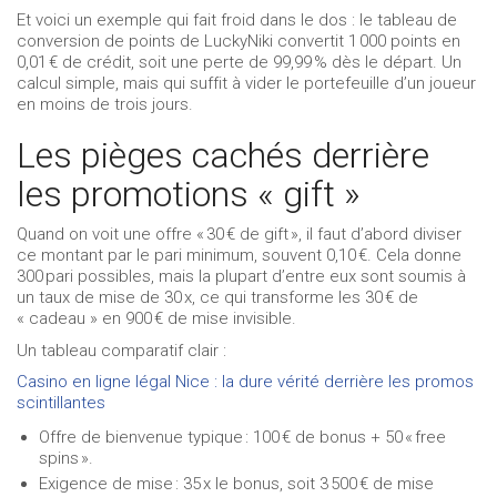
Et voici un exemple qui fait froid dans le dos : le tableau de
conversion de points de LuckyNiki convertit 1 000 points en
0,01 € de crédit, soit une perte de 99,99 % dès le départ. Un
calcul simple, mais qui suffit à vider le portefeuille d’un joueur
en moins de trois jours.
Les pièges cachés derrière
les promotions « gift »
Quand on voit une offre « 30 € de gift », il faut d’abord diviser
ce montant par le pari minimum, souvent 0,10 €. Cela donne
300 pari possibles, mais la plupart d’entre eux sont soumis à
un taux de mise de 30 x, ce qui transforme les 30 € de
« cadeau » en 900 € de mise invisible.
Un tableau comparatif clair :
Casino en ligne légal Nice : la dure vérité derrière les promos
scintillantes
Offre de bienvenue typique : 100 € de bonus + 50 « free
spins ».
Exigence de mise : 35 x le bonus, soit 3 500 € de mise