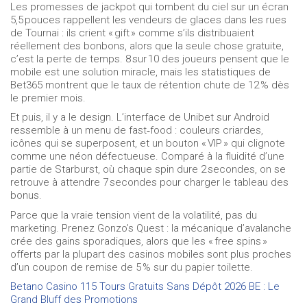
Les promesses de jackpot qui tombent du ciel sur un écran
5,5 pouces rappellent les vendeurs de glaces dans les rues
de Tournai : ils crient « gift » comme s’ils distribuaient
réellement des bonbons, alors que la seule chose gratuite,
c’est la perte de temps. 8 sur 10 des joueurs pensent que le
mobile est une solution miracle, mais les statistiques de
Bet365 montrent que le taux de rétention chute de 12 % dès
le premier mois.
Et puis, il y a le design. L’interface de Unibet sur Android
ressemble à un menu de fast‑food : couleurs criardes,
icônes qui se superposent, et un bouton « VIP » qui clignote
comme une néon défectueuse. Comparé à la fluidité d’une
partie de Starburst, où chaque spin dure 2 secondes, on se
retrouve à attendre 7 secondes pour charger le tableau des
bonus.
Parce que la vraie tension vient de la volatilité, pas du
marketing. Prenez Gonzo’s Quest : la mécanique d’avalanche
crée des gains sporadiques, alors que les « free spins »
offerts par la plupart des casinos mobiles sont plus proches
d’un coupon de remise de 5 % sur du papier toilette.
Betano Casino 115 Tours Gratuits Sans Dépôt 2026 BE : Le
Grand Bluff des Promotions