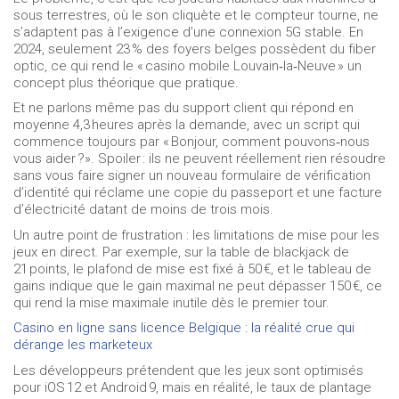
sous terrestres, où le son cliquète et le compteur tourne, ne
s’adaptent pas à l’exigence d’une connexion 5G stable. En
2024, seulement 23 % des foyers belges possèdent du fiber
optic, ce qui rend le « casino mobile Louvain‑la‑Neuve » un
concept plus théorique que pratique.
Et ne parlons même pas du support client qui répond en
moyenne 4,3 heures après la demande, avec un script qui
commence toujours par « Bonjour, comment pouvons‑nous
vous aider ?». Spoiler : ils ne peuvent réellement rien résoudre
sans vous faire signer un nouveau formulaire de vérification
d’identité qui réclame une copie du passeport et une facture
d’électricité datant de moins de trois mois.
Un autre point de frustration : les limitations de mise pour les
jeux en direct. Par exemple, sur la table de blackjack de
21 points, le plafond de mise est fixé à 50 €, et le tableau de
gains indique que le gain maximal ne peut dépasser 150 €, ce
qui rend la mise maximale inutile dès le premier tour.
Casino en ligne sans licence Belgique : la réalité crue qui
dérange les marketeux
Les développeurs prétendent que les jeux sont optimisés
pour iOS 12 et Android 9, mais en réalité, le taux de plantage