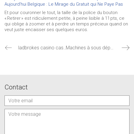
Aujourd’hui Belgique : Le Mirage du Gratuit qui Ne Paye Pas
Et pour couronner le tout, la taille de la police du bouton
« Retirer » est ridiculement petite, à peine lisible à 11 pts, ce
qui oblige à zoomer et à perdre un temps précieux quand on
veut juste encaisser ses quelques euros.
ladbrokes casino cashback bonus 2026 offre spéciale Belgique : la réalité crue derrière le vernis
Machines à sous dépôt minimum Belgique : la vérité crue derrière les promesses de “bonus”
Contact