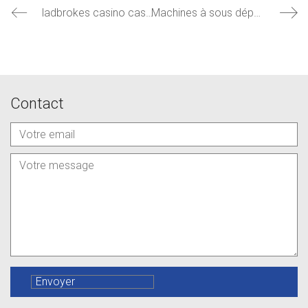
ladbrokes casino cashback bonus 2026 offre spéciale Belgique : la réalité crue derrière le vernis
Machines à sous dépôt minimum Belgique : la vérité crue derrière les promesses de “bonus”
Contact