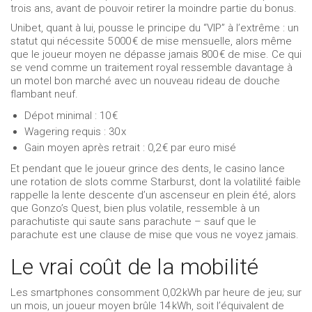
trois ans, avant de pouvoir retirer la moindre partie du bonus.
Unibet, quant à lui, pousse le principe du “VIP” à l’extrême : un
statut qui nécessite 5 000 € de mise mensuelle, alors même
que le joueur moyen ne dépasse jamais 800 € de mise. Ce qui
se vend comme un traitement royal ressemble davantage à
un motel bon marché avec un nouveau rideau de douche
flambant neuf.
Dépot minimal : 10 €
Wagering requis : 30 x
Gain moyen après retrait : 0,2 € par euro misé
Et pendant que le joueur grince des dents, le casino lance
une rotation de slots comme Starburst, dont la volatilité faible
rappelle la lente descente d’un ascenseur en plein été, alors
que Gonzo’s Quest, bien plus volatile, ressemble à un
parachutiste qui saute sans parachute – sauf que le
parachute est une clause de mise que vous ne voyez jamais.
Le vrai coût de la mobilité
Les smartphones consomment 0,02 kWh par heure de jeu; sur
un mois, un joueur moyen brûle 14 kWh, soit l’équivalent de