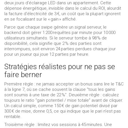
deux jours d’éclairage LED dans un appartement. Cette
dépense énergétique, invisible dans le calcul du ROI, alourdit
la facture d’électricité de 3 €, un coût que la plupart ignorent
en se focalisant sur le « gain » affiché.
Parce que chaque swipe génère un signal serveur, le
backend doit gérer 1 200 requêtes par minute pour 10 000
utilisateurs simultanés. Si le serveur tombe à 98 % de
disponibilité, cela signifie que 2 % des parties sont
interrompues, soit environ 24 parties perdues chaque jour
pour un joueur qui joue 12 parties par heure.
Stratégies réalistes pour ne pas se
faire berner
Première règle : ne jamais accepter un bonus sans lire le T&C
à la ligne 7, où se cache souvent la clause “tous les gains
sont soumis à une taxe de 22 %”. Deuxième règle : calculez
toujours le ratio “gain potentiel / mise totale” avant de cliquer.
Un calcul simple, comme 150 € de gain potentiel divisé par
300 € de mise, donne 0,5, ce qui indique que le pari n’est pas
rentable.
Troisième règle : limitez vos sessions à 45 minutes. Une