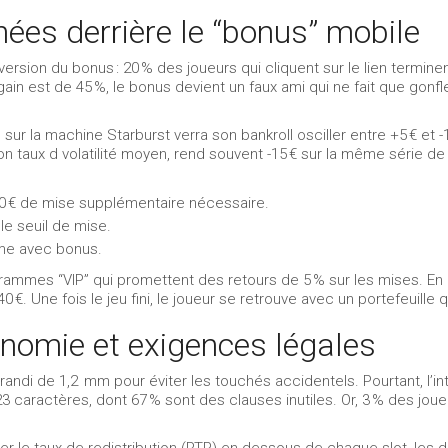
es derrière le “bonus” mobile
version du bonus : 20 % des joueurs qui cliquent sur le lien termin
 gain est de 45 %, le bonus devient un faux ami qui ne fait que gon
s” sur la machine Starburst verra son bankroll osciller entre +5 € e
n taux d volatilité moyen, rend souvent -15 € sur la même série d
0 € de mise supplémentaire nécessaire.
le seuil de mise.
ême avec bonus.
ammes “VIP” qui promettent des retours de 5 % sur les mises. En ré
0 €. Une fois le jeu fini, le joueur se retrouve avec un portefeuille 
onomie et exigences légales
ndi de 1,2 mm pour éviter les touchés accidentels. Pourtant, l’in
caractères, dont 67 % sont des clauses inutiles. Or, 3 % des joueu
er le taux de redistribution (RTP) en dessous de chaque slot, le