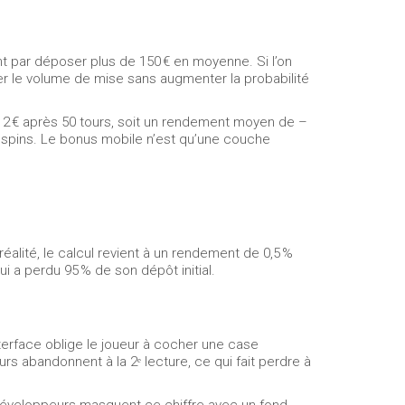
ent par déposer plus de 150 € en moyenne. Si l’on
fler le volume de mise sans augmenter la probabilité
t -12 € après 50 tours, soit un rendement moyen de –
e spins. Le bonus mobile n’est qu’une couche
alité, le calcul revient à un rendement de 0,5 %
qui a perdu 95 % de son dépôt initial.
terface oblige le joueur à cocher une case
rs abandonnent à la 2ᵉ lecture, ce qui fait perdre à
s développeurs masquent ce chiffre avec un fond