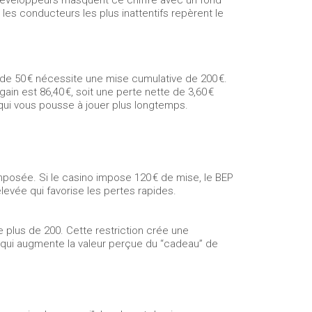
es conducteurs les plus inattentifs repèrent le
de 50 € nécessite une mise cumulative de 200 €.
ain est 86,40 €, soit une perte nette de 3,60 €
qui vous pousse à jouer plus longtemps.
imposée. Si le casino impose 120 € de mise, le BEP
élevée qui favorise les pertes rapides.
e plus de 200. Cette restriction crée une
 qui augmente la valeur perçue du “cadeau” de