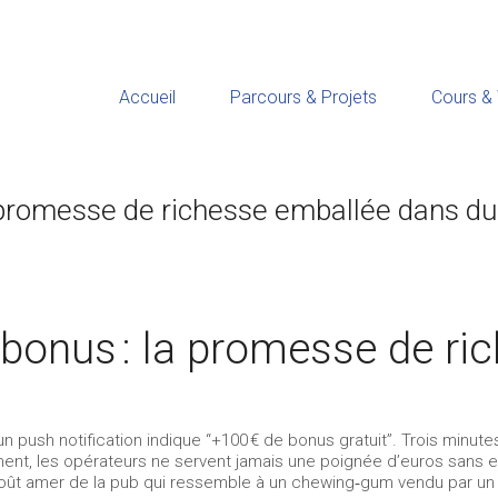
Accueil
Parcours & Projets
Cours &
 promesse de richesse emballée dans du
bonus : la promesse de ri
n push notification indique “+100 € de bonus gratuit”. Trois minut
ent, les opérateurs ne servent jamais une poignée d’euros sans en
 goût amer de la pub qui ressemble à un chewing‑gum vendu par un 