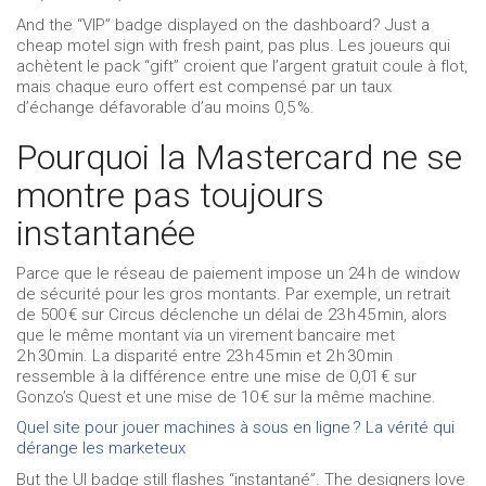
And the “VIP” badge displayed on the dashboard? Just a
cheap motel sign with fresh paint, pas plus. Les joueurs qui
achètent le pack “gift” croient que l’argent gratuit coule à flot,
mais chaque euro offert est compensé par un taux
d’échange défavorable d’au moins 0,5 %.
Pourquoi la Mastercard ne se
montre pas toujours
instantanée
Parce que le réseau de paiement impose un 24 h de window
de sécurité pour les gros montants. Par exemple, un retrait
de 500 € sur Circus déclenche un délai de 23 h 45 min, alors
que le même montant via un virement bancaire met
2 h 30 min. La disparité entre 23 h 45 min et 2 h 30 min
ressemble à la différence entre une mise de 0,01 € sur
Gonzo’s Quest et une mise de 10 € sur la même machine.
Quel site pour jouer machines à sous en ligne ? La vérité qui
dérange les marketeux
But the UI badge still flashes “instantané”. The designers love