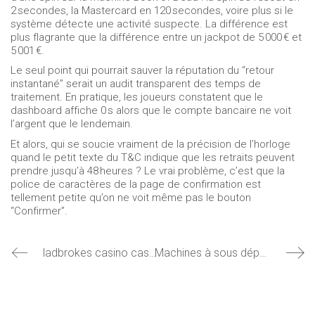
2 secondes, la Mastercard en 120 secondes, voire plus si le
système détecte une activité suspecte. La différence est
plus flagrante que la différence entre un jackpot de 5 000 € et
5 001 €.
Le seul point qui pourrait sauver la réputation du “retour
instantané” serait un audit transparent des temps de
traitement. En pratique, les joueurs constatent que le
dashboard affiche 0 s alors que le compte bancaire ne voit
l’argent que le lendemain.
Et alors, qui se soucie vraiment de la précision de l’horloge
quand le petit texte du T&C indique que les retraits peuvent
prendre jusqu’à 48 heures ? Le vrai problème, c’est que la
police de caractères de la page de confirmation est
tellement petite qu’on ne voit même pas le bouton
“Confirmer”.
ladbrokes casino cashback bonus 2026 offre spéciale Belgique : la réalité crue derrière le vernis
Machines à sous dépôt minimum Belgique : la vérité crue derrière les promesses de “bonus”