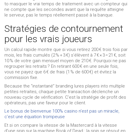
to masquer le vrai temps de traitement avec un compteur qui
ne compte que les secondes avant que la requête atteigne
le serveur, pas le temps réellement passé à la banque.
Stratégies de contournement
pour les vrais joueurs
Un calcul rapide montre que si vous retirez 200 € trois fois par
mois, les frais cumulés (2 % + 3 €) s’élèvent à 7 € × 3 = 21 €, soit
10 % de votre gain mensuel moyen de 210 €. Pourquoi ne pas
regrouper les retraits ? En retirant 600 € en une seule fois,
vous ne payez que 6 € de frais (1 % de 600 €) et évitez la
commission fixe.
Because the “instantané” branding lures players into multiple
petites retraites, chaque petite transaction déclenche un
nouveau cycle de vérification. C’est la stratégie de profit des
opérateurs, pas une faveur pour le client.
Le bonus de bienvenue 100% casino n’est pas un miracle,
c’est une équation trompeuse
Et si on compare la vitesse de la Mastercard à la vitesse
d’une spin sur la machine Book of Dead : la spin se résout en