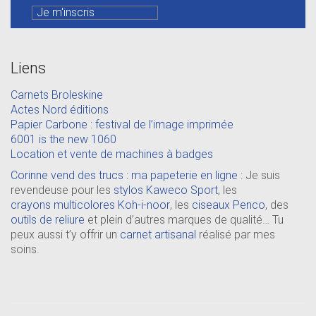
Liens
Carnets Broleskine
Actes Nord éditions
Papier Carbone : festival de l’image imprimée
6001 is the new 1060
Location et vente de machines à badges
Corinne vend des trucs : ma papeterie en ligne
: Je suis
revendeuse pour les
stylos Kaweco Sport
, les
crayons multicolores Koh-i-noor
, les
ciseaux Penco
, des
outils de reliure
et plein d’autres marques de qualité… Tu
peux aussi t’y offrir un
carnet artisanal
réalisé par mes
soins.