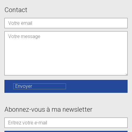
Contact
Abonnez-vous à ma newsletter