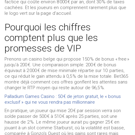
factice qui coûte environ 8 000 € par an, dont 30 % de taxes
cachées. Et les joueurs en comprennent rarement plus que
le logo vert sur la page d’accueil.
Pourquoi les chiffres
comptent plus que les
promesses de VIP
Prenons un casino belge qui propose 150 % de bonus « free »
jusqu’à 200 €. Une comparaison simple: 200 € de bonus
équivaut à 2 000 € de mise minimale répartie sur 10 parties,
ce qui réduit le gain attendu à 0,5 % de la mise totale. Bet365
montre déjà comment ces offres gonflent les attentes sans
changer le RTP moyen qui reste autour de 96,5 %.
Palladium Games Casino : 50 € de jeton gratuit, le « bonus
exclusif » qui ne vous rendra pas millionnaire
En pratique, un joueur qui mise 20 € par session verra son
solde passer de 500 € à 510 € après 25 parties, soit une
hausse de 2 %. Le même joueur aurait pu gagner 25 € en
jouant à un slot comme Starburst, où la volatilité est basse,
comparée à Gonzo’s Quest où les gains sont rares mais