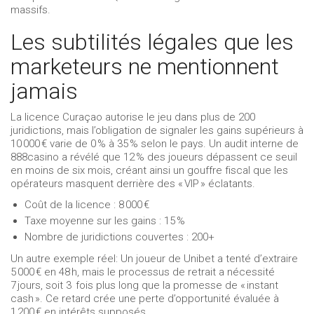
massifs.
Les subtilités légales que les
marketeurs ne mentionnent
jamais
La licence Curaçao autorise le jeu dans plus de 200
juridictions, mais l’obligation de signaler les gains supérieurs à
10 000 € varie de 0 % à 35 % selon le pays. Un audit interne de
888casino a révélé que 12 % des joueurs dépassent ce seuil
en moins de six mois, créant ainsi un gouffre fiscal que les
opérateurs masquent derrière des « VIP » éclatants.
Coût de la licence : 8 000 €
Taxe moyenne sur les gains : 15 %
Nombre de juridictions couvertes : 200+
Un autre exemple réel: Un joueur de Unibet a tenté d’extraire
5 000 € en 48 h, mais le processus de retrait a nécessité
7 jours, soit 3 fois plus long que la promesse de « instant
cash ». Ce retard crée une perte d’opportunité évaluée à
1 200 € en intérêts supposés.