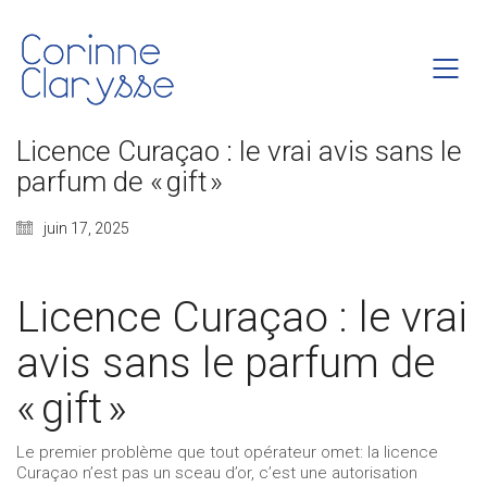
Licence Curaçao : le vrai avis sans le
parfum de « gift »
juin 17, 2025
Licence Curaçao : le vrai
avis sans le parfum de
« gift »
Le premier problème que tout opérateur omet: la licence
Curaçao n’est pas un sceau d’or, c’est une autorisation