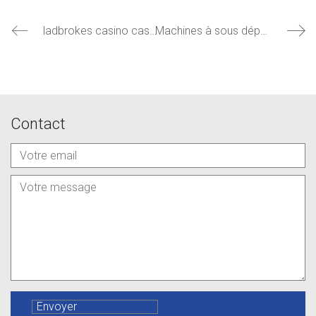
ladbrokes casino cashback bonus 2026 offre spéciale Belgique : la réalité crue derrière le vernis
Machines à sous dépôt minimum Belgique : la vérité crue derrière les promesses de “bonus”
Contact