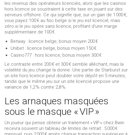
les revenus des opérateurs licenciés, alors que les casinos
hors licence se soustraient à cette taxe en jouant sur des
serveurs offshore. Ce qui signifie que, sur un gain de 1 000 €,
vous payez 100 € au fisc belge si le jeu est licencié, mais
zéro si le jeu opère sans licence, profitant d’une marge
supplémentaire de 100 €.
Betway : licence belge, bonus moyen 200 €
Unibet : licence belge, bonus moyen 150 €
Casino777 : hors licence, bonus moyen 300 €
Le contraste entre 200 € et 300 € semble alléchant, mais la
volatilité du jeu change la donne. Une partie de Starburst sur
un site hors licence peut doubler votre dépôt en 5 minutes,
tandis que le même jeu sur un site licencié propose une
variance de 1,2 % contre 2,8 %.
Les arnaques masquées
sous le masque « VIP »
Un joueur qui pense obtenir un traitement « VIP » chez Bwin
recevra souvent un tableau de limites de retrait : 5 000 €
mensuel, puis 2 000 € après chaque transaction supérieure à