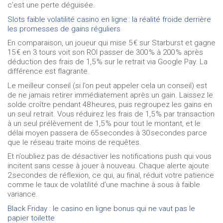
c’est une perte déguisée.
Slots faible volatilité casino en ligne : la réalité froide derrière
les promesses de gains réguliers
En comparaison, un joueur qui mise 5 € sur Starburst et gagne
15 € en 3 tours voit son ROI passer de 300 % à 200 % après
déduction des frais de 1,5 % sur le retrait via Google Pay. La
différence est flagrante.
Le meilleur conseil (si l’on peut appeler cela un conseil) est
de ne jamais retirer immédiatement après un gain. Laissez le
solde croître pendant 48 heures, puis regroupez les gains en
un seul retrait. Vous réduirez les frais de 1,5 % par transaction
à un seul prélèvement de 1,5 % pour tout le montant, et le
délai moyen passera de 65 secondes à 30 secondes parce
que le réseau traite moins de requêtes.
Et n’oubliez pas de désactiver les notifications push qui vous
incitent sans cesse à jouer à nouveau. Chaque alerte ajoute
2 secondes de réflexion, ce qui, au final, réduit votre patience
comme le taux de volatilité d’une machine à sous à faible
variance.
Black Friday : le casino en ligne bonus qui ne vaut pas le
papier toilette