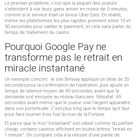
Le premier problème, c’est que la plupart des joueurs
s’attendent à voir leurs gains arriver en moins de 5 minutes,
comme si le serveur était un livreur Uber Eats. En réalité,
même les plateformes les plus rapides prennent entre 10 et
30 secondes pour valider le paiement, et cela sans parler du
temps de traitement du casino.
Pourquoi Google Pay ne
transforme pas le retrait en
miracle instantané
Un exemple concret : le site Betway applique un délai de 20
secondes pour la confirmation de l’opération, puis ajoute un
temps de latence moyen de 45 secondes avant que la
demande soit envoyée au réseau bancaire. Résultat : 65
secondes avant même que le joueur voie l’argent apparaître
dans son portefeuille. C’est plus long que le temps qu’il faut
pour faire tourner trois fois la roue de la Fortune.
Et parce que le mot “instantané” est utilisé comme du parfum
cheap, certains casinos affichent en toutes lettres “retrait en
1 minute”. On compare cela à la vitesse d’une partie de