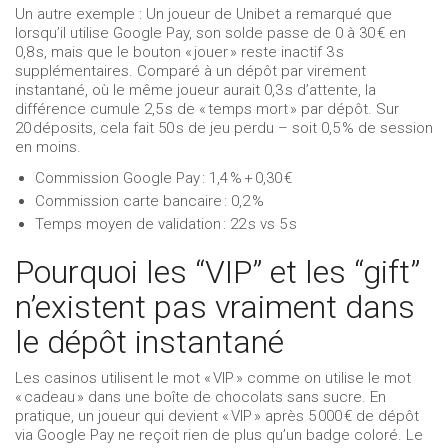
Un autre exemple : Un joueur de Unibet a remarqué que
lorsqu’il utilise Google Pay, son solde passe de 0 à 30 € en
0,8 s, mais que le bouton « jouer » reste inactif 3 s
supplémentaires. Comparé à un dépôt par virement
instantané, où le même joueur aurait 0,3 s d’attente, la
différence cumule 2,5 s de « temps mort » par dépôt. Sur
20 déposits, cela fait 50 s de jeu perdu – soit 0,5 % de session
en moins.
Commission Google Pay : 1,4 % + 0,30 €
Commission carte bancaire : 0,2 %
Temps moyen de validation : 22 s vs 5 s
Pourquoi les “VIP” et les “gift”
n’existent pas vraiment dans
le dépôt instantané
Les casinos utilisent le mot « VIP » comme on utilise le mot
« cadeau » dans une boîte de chocolats sans sucre. En
pratique, un joueur qui devient « VIP » après 5 000 € de dépôt
via Google Pay ne reçoit rien de plus qu’un badge coloré. Le