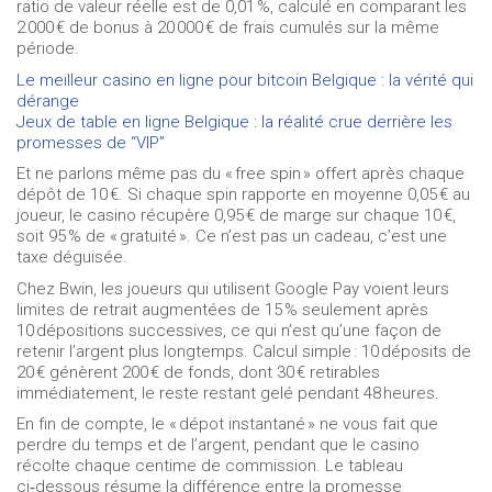
ratio de valeur réelle est de 0,01 %, calculé en comparant les
2 000 € de bonus à 20 000 € de frais cumulés sur la même
période.
Le meilleur casino en ligne pour bitcoin Belgique : la vérité qui
dérange
Jeux de table en ligne Belgique : la réalité crue derrière les
promesses de “VIP”
Et ne parlons même pas du « free spin » offert après chaque
dépôt de 10 €. Si chaque spin rapporte en moyenne 0,05 € au
joueur, le casino récupère 0,95 € de marge sur chaque 10 €,
soit 95 % de « gratuité ». Ce n’est pas un cadeau, c’est une
taxe déguisée.
Chez Bwin, les joueurs qui utilisent Google Pay voient leurs
limites de retrait augmentées de 15 % seulement après
10 dépositions successives, ce qui n’est qu’une façon de
retenir l’argent plus longtemps. Calcul simple : 10 déposits de
20 € génèrent 200 € de fonds, dont 30 € retirables
immédiatement, le reste restant gelé pendant 48 heures.
En fin de compte, le « dépot instantané » ne vous fait que
perdre du temps et de l’argent, pendant que le casino
récolte chaque centime de commission. Le tableau
ci‑dessous résume la différence entre la promesse