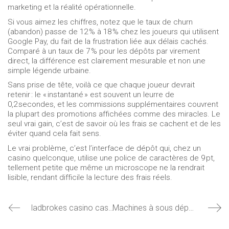
marketing et la réalité opérationnelle.
Si vous aimez les chiffres, notez que le taux de churn
(abandon) passe de 12 % à 18 % chez les joueurs qui utilisent
Google Pay, du fait de la frustration liée aux délais cachés.
Comparé à un taux de 7 % pour les dépôts par virement
direct, la différence est clairement mesurable et non une
simple légende urbaine.
Sans prise de tête, voilà ce que chaque joueur devrait
retenir : le « instantané » est souvent un leurre de
0,2 secondes, et les commissions supplémentaires couvrent
la plupart des promotions affichées comme des miracles. Le
seul vrai gain, c’est de savoir où les frais se cachent et de les
éviter quand cela fait sens.
Le vrai problème, c’est l’interface de dépôt qui, chez un
casino quelconque, utilise une police de caractères de 9 pt,
tellement petite que même un microscope ne la rendrait
lisible, rendant difficile la lecture des frais réels.
ladbrokes casino cashback bonus 2026 offre spéciale Belgique : la réalité crue derrière le vernis
Machines à sous dépôt minimum Belgique : la vérité crue derrière les promesses de “bonus”