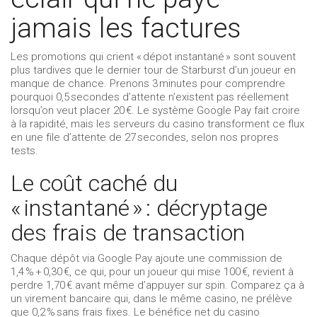
jamais les factures
Les promotions qui crient « dépot instantané » sont souvent
plus tardives que le dernier tour de Starburst d’un joueur en
manque de chance. Prenons 3 minutes pour comprendre
pourquoi 0,5 secondes d’attente n’existent pas réellement
lorsqu’on veut placer 20 €. Le système Google Pay fait croire
à la rapidité, mais les serveurs du casino transforment ce flux
en une file d’attente de 27 secondes, selon nos propres
tests.
Le coût caché du
« instantané » : décryptage
des frais de transaction
Chaque dépôt via Google Pay ajoute une commission de
1,4 % + 0,30 €, ce qui, pour un joueur qui mise 100 €, revient à
perdre 1,70 € avant même d’appuyer sur spin. Comparez ça à
un virement bancaire qui, dans le même casino, ne prélève
que 0,2 % sans frais fixes. Le bénéfice net du casino