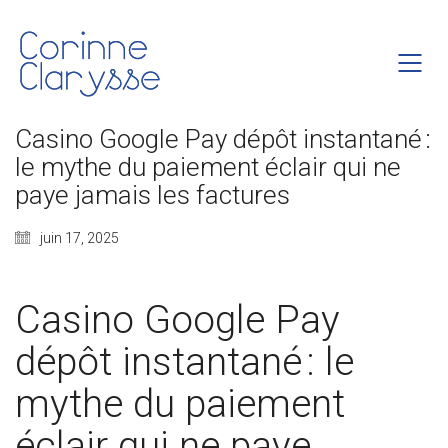
Casino Google Pay dépôt instantané :
le mythe du paiement éclair qui ne
paye jamais les factures
juin 17, 2025
Casino Google Pay
dépôt instantané : le
mythe du paiement
éclair qui ne paye