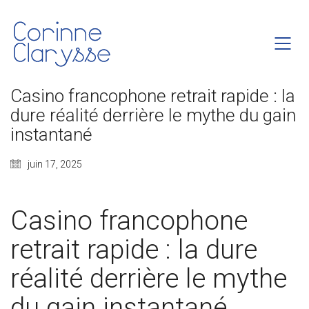
Casino francophone retrait rapide : la
dure réalité derrière le mythe du gain
instantané
juin 17, 2025
Casino francophone
retrait rapide : la dure
réalité derrière le mythe
du gain instantané