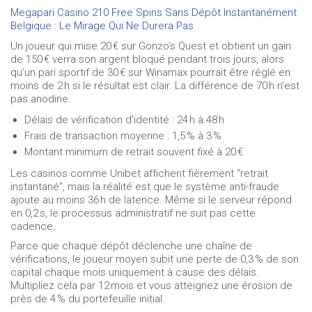
Megapari Casino 210 Free Spins Sans Dépôt Instantanément
Belgique : Le Mirage Qui Ne Durera Pas
Un joueur qui mise 20 € sur Gonzo’s Quest et obtient un gain
de 150 € verra son argent bloqué pendant trois jours, alors
qu’un pari sportif de 30 € sur Winamax pourrait être réglé en
moins de 2 h si le résultat est clair. La différence de 70 h n’est
pas anodine.
Délais de vérification d’identité : 24 h à 48 h
Frais de transaction moyenne : 1,5 % à 3 %
Montant minimum de retrait souvent fixé à 20 €
Les casinos comme Unibet affichent fièrement “retrait
instantané”, mais la réalité est que le système anti-fraude
ajoute au moins 36 h de latence. Même si le serveur répond
en 0,2 s, le processus administratif ne suit pas cette
cadence.
Parce que chaque dépôt déclenche une chaîne de
vérifications, le joueur moyen subit une perte de 0,3 % de son
capital chaque mois uniquement à cause des délais.
Multipliez cela par 12 mois et vous atteignez une érosion de
près de 4 % du portefeuille initial.