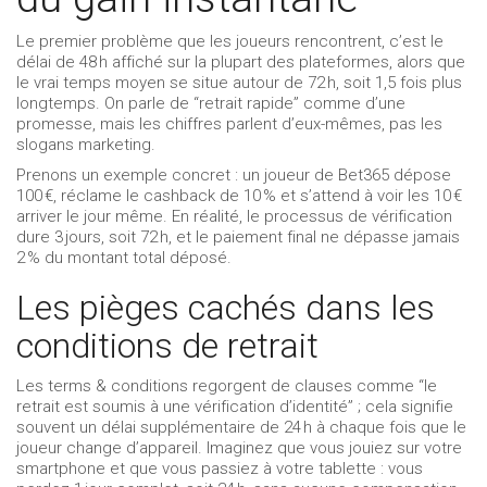
Le premier problème que les joueurs rencontrent, c’est le
délai de 48 h affiché sur la plupart des plateformes, alors que
le vrai temps moyen se situe autour de 72 h, soit 1,5 fois plus
longtemps. On parle de “retrait rapide” comme d’une
promesse, mais les chiffres parlent d’eux-mêmes, pas les
slogans marketing.
Prenons un exemple concret : un joueur de Bet365 dépose
100 €, réclame le cashback de 10 % et s’attend à voir les 10 €
arriver le jour même. En réalité, le processus de vérification
dure 3 jours, soit 72 h, et le paiement final ne dépasse jamais
2 % du montant total déposé.
Les pièges cachés dans les
conditions de retrait
Les terms & conditions regorgent de clauses comme “le
retrait est soumis à une vérification d’identité” ; cela signifie
souvent un délai supplémentaire de 24 h à chaque fois que le
joueur change d’appareil. Imaginez que vous jouiez sur votre
smartphone et que vous passiez à votre tablette : vous