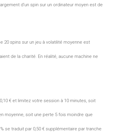
chargement d’un spin sur un ordinateur moyen est de
e 20 spins sur un jeu à volatilité moyenne est
aient de la charité. En réalité, aucune machine ne
,10 € et limitez votre session à 10 minutes, soit
en moyenne, soit une perte 5 fois moindre que
 se traduit par 0,50 € supplémentaire par tranche