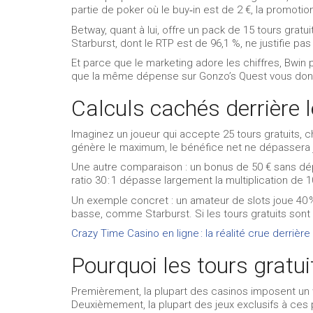
partie de poker où le buy‑in est de 2 €, la promot
Betway, quant à lui, offre un pack de 15 tours gra
Starburst, dont le RTP est de 96,1 %, ne justifie pas
Et parce que le marketing adore les chiffres, Bwin p
que la même dépense sur Gonzo’s Quest vous donn
Calculs cachés derrière 
Imaginez un joueur qui accepte 25 tours gratuits, 
génère le maximum, le bénéfice net ne dépassera j
Une autre comparaison : un bonus de 50 € sans dépôt
ratio 30 : 1 dépasse largement la multiplication de 
Un exemple concret : un amateur de slots joue 40 
basse, comme Starburst. Si les tours gratuits sont a
Crazy Time Casino en ligne : la réalité crue derrière
Pourquoi les tours gratu
Premièrement, la plupart des casinos imposent un wa
Deuxièmement, la plupart des jeux exclusifs à ces