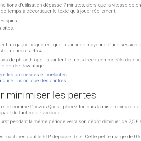
ditions d’utilisation dépasse 7 minutes, alors que la vitesse de 
de temps à décortiquer le texte qu’à jouer réellement.
es spins.
s sites.
sent à « gagner » ignorent que la variance moyenne d’une session d
este inférieure à 45 %.
s de philanthrope, ils vantent le mot « free » comme s’ils distribu
 de perdre davantage.
rrière les promesses étincelantes
cune illusion, que des chiffres
ur minimiser les pertes
 un slot comme Gonzo’s Quest, placez toujours la mise minimale de 0
impact du facteur de variance.
rburst pendant la même période verra son dépôt diminuer de 2,5 € 
 machines dont le RTP dépasse 97 %. Cette petite marge de 0,5 %