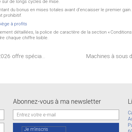
e sur de longs cycles de mise.
montant du bonus en mises totales avant d’encaisser le premier gain.
 prohibitif.
iège à profits
ement détaillées, la police de caractère de la section « Conditions 
 chaque chiffre lisible.
ladbrokes casino cashback bonus 2026 offre spéciale Belgique : la réalité crue derrière le vernis
Abonnez-vous à ma newsletter
L
C
A
P
6