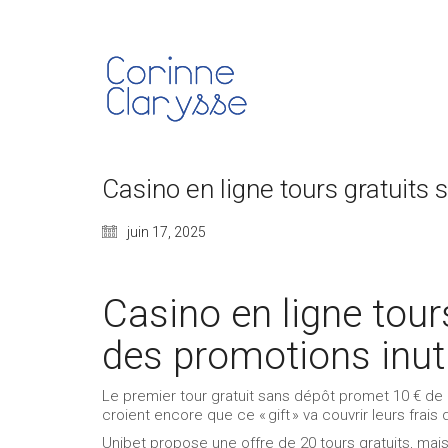
Casino en ligne tours gratuits 
juin 17, 2025
Casino en ligne tours
des promotions inut
Le premier tour gratuit sans dépôt promet 10 € de c
croient encore que ce « gift » va couvrir leurs frais 
Unibet propose une offre de 20 tours gratuits, mai