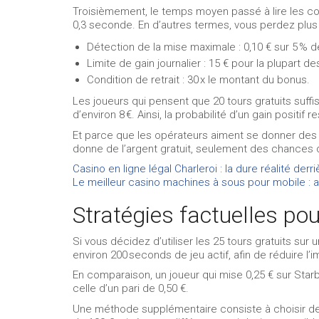
Troisièmement, le temps moyen passé à lire les con
0,3 seconde. En d’autres termes, vous perdez plus 
Détection de la mise maximale : 0,10 € sur 5 % d
Limite de gain journalier : 15 € pour la plupart de
Condition de retrait : 30 x le montant du bonus.
Les joueurs qui pensent que 20 tours gratuits suffi
d’environ 8 €. Ainsi, la probabilité d’un gain positif r
Et parce que les opérateurs aiment se donner des air
donne de l’argent gratuit, seulement des chances
Casino en ligne légal Charleroi : la dure réalité de
Le meilleur casino machines à sous pour mobile : au
Stratégies factuelles po
Si vous décidez d’utiliser les 25 tours gratuits sur
environ 200 seconds de jeu actif, afin de réduire l’
En comparaison, un joueur qui mise 0,25 € sur Sta
celle d’un pari de 0,50 €.
Une méthode supplémentaire consiste à choisir des