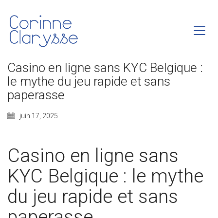
Casino en ligne sans KYC Belgique :
le mythe du jeu rapide et sans
paperasse
juin 17, 2025
Casino en ligne sans
KYC Belgique : le mythe
du jeu rapide et sans
paperasse