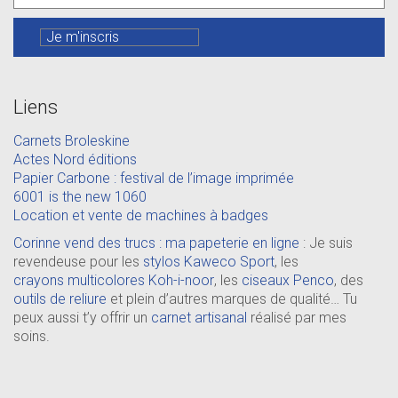
Liens
Carnets Broleskine
Actes Nord éditions
Papier Carbone : festival de l’image imprimée
6001 is the new 1060
Location et vente de machines à badges
Corinne vend des trucs : ma papeterie en ligne
: Je suis
revendeuse pour les
stylos Kaweco Sport
, les
crayons multicolores Koh-i-noor
, les
ciseaux Penco
, des
outils de reliure
et plein d’autres marques de qualité… Tu
peux aussi t’y offrir un
carnet artisanal
réalisé par mes
soins.