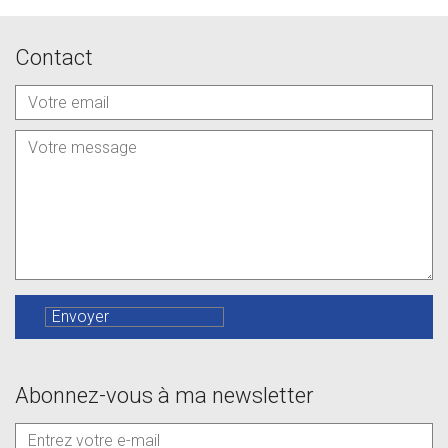
Contact
Abonnez-vous à ma newsletter