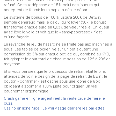
sans document abandonneront après le premier retrait
refusé. Ce taux dépasse de 15 % celui des joueurs qui
acceptent de fournir leurs papiers dès le départ.
Le système de bonus de 100 % jusqu’à 200 € de Betway
semble généreux, mais le calcul du rollover (30 × le bonus)
transforme chaque euro en 0,03 € de valeur réelle. Un joueur
avisé lève le voile et voit que le « sans‑paperasse » n’est
qu’une façade.
En revanche, le jeu de hasard ne se limite pas aux machines à
sous. Les tables de poker live sur Unibet ajoutent une
commission de 5 % sur chaque pot, ce qui, combiné au KYC,
fait grimper le coût total de chaque session de 12 € à 20 € en
moyenne.
Et si vous pensiez que le processus de retrait était le pire,
attendez de voir le design de la page de retrait de Bwin : le
bouton « Confirmer » est caché sous une icône de 8 px,
obligeant à zoomer à 150 % juste pour cliquer. Un vrai
cauchemar ergonomique.
Crash game en ligne argent réel : la vérité crue derrière le
buzz
Casino en ligne Nice : Le vrai visage derrière les paillettes