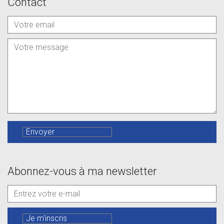
Contact
Abonnez-vous à ma newsletter