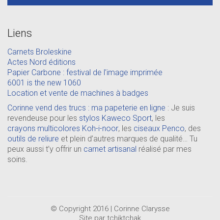
Liens
Carnets Broleskine
Actes Nord éditions
Papier Carbone : festival de l’image imprimée
6001 is the new 1060
Location et vente de machines à badges
Corinne vend des trucs : ma papeterie en ligne
: Je suis
revendeuse pour les
stylos Kaweco Sport
, les
crayons multicolores Koh-i-noor
, les
ciseaux Penco
, des
outils de reliure
et plein d’autres marques de qualité… Tu
peux aussi t’y offrir un
carnet artisanal
réalisé par mes
soins.
© Copyright 2016 | Corinne Clarysse
Site par
tchiktchak