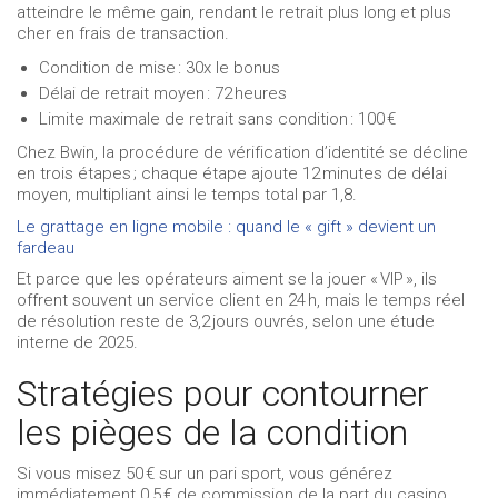
atteindre le même gain, rendant le retrait plus long et plus
cher en frais de transaction.
Condition de mise : 30x le bonus
Délai de retrait moyen : 72 heures
Limite maximale de retrait sans condition : 100 €
Chez Bwin, la procédure de vérification d’identité se décline
en trois étapes ; chaque étape ajoute 12 minutes de délai
moyen, multipliant ainsi le temps total par 1,8.
Le grattage en ligne mobile : quand le « gift » devient un
fardeau
Et parce que les opérateurs aiment se la jouer « VIP », ils
offrent souvent un service client en 24 h, mais le temps réel
de résolution reste de 3,2 jours ouvrés, selon une étude
interne de 2025.
Stratégies pour contourner
les pièges de la condition
Si vous misez 50 € sur un pari sport, vous générez
immédiatement 0,5 € de commission de la part du casino,