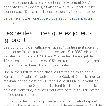
sur une session de slots. Elle choisis le virement SEPA,
accepte les 2 % de frais, et attend 4 jours. Au final, elle ne
touche que 784 € et perd trois soirées à vérifier son solde.
Le game show en direct Belgique est un cirque, pas un
miracle
Les petites ruines que les joueurs
ignorent
Les conditions de “withdrawal speed” contiennent souvent
une clause “subject to fraud detection”. Sur 888Casino, cela
signifie qu’un pic de 1 200 € en 24 h déclenche un gel de
12 heures, soit une perte de 0,5 % du temps total de jeu, mais
qui peut coûter bien plus en opportunités.
Une autre subtilité réside dans les limites de mise par jeu.
Sur un slot à volatilité haute comme Book of Dead, le montant
maximal par spin est de 2 €, tandis que sur un jeu à volatilité
moyenne comme Starburst, il atteint 5 €. Donc, même si le
gain est identique, le temps pour atteindre le seuil de retrait
diffère sensiblement.
En pratique, les joueurs qui veulent vraiment “retrait rapide”
doivent aligner trois variables : mode de paiement, plafond de