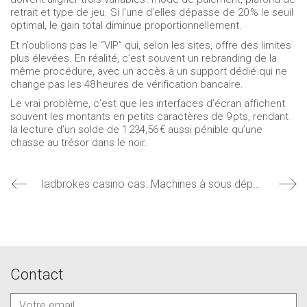
retrait et type de jeu. Si l’une d’elles dépasse de 20 % le seuil
optimal, le gain total diminue proportionnellement.
Et n’oublions pas le “VIP” qui, selon les sites, offre des limites
plus élevées. En réalité, c’est souvent un rebranding de la
même procédure, avec un accès à un support dédié qui ne
change pas les 48 heures de vérification bancaire.
Le vrai problème, c’est que les interfaces d’écran affichent
souvent les montants en petits caractères de 9 pts, rendant
la lecture d’un solde de 1 234,56 € aussi pénible qu’une
chasse au trésor dans le noir.
ladbrokes casino cashback bonus 2026 offre spéciale Belgique : la réalité crue derrière le vernis
Machines à sous dépôt minimum Belgique : la vérité crue derrière les promesses de “bonus”
Contact