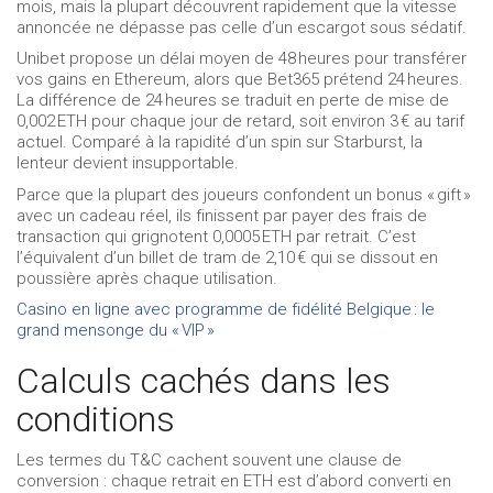
mois, mais la plupart découvrent rapidement que la vitesse
annoncée ne dépasse pas celle d’un escargot sous sédatif.
Unibet propose un délai moyen de 48 heures pour transférer
vos gains en Ethereum, alors que Bet365 prétend 24 heures.
La différence de 24 heures se traduit en perte de mise de
0,002 ETH pour chaque jour de retard, soit environ 3 € au tarif
actuel. Comparé à la rapidité d’un spin sur Starburst, la
lenteur devient insupportable.
Parce que la plupart des joueurs confondent un bonus « gift »
avec un cadeau réel, ils finissent par payer des frais de
transaction qui grignotent 0,0005 ETH par retrait. C’est
l’équivalent d’un billet de tram de 2,10 € qui se dissout en
poussière après chaque utilisation.
Casino en ligne avec programme de fidélité Belgique : le
grand mensonge du « VIP »
Calculs cachés dans les
conditions
Les termes du T&C cachent souvent une clause de
conversion : chaque retrait en ETH est d’abord converti en