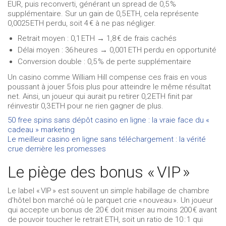
EUR, puis reconverti, générant un spread de 0,5 %
supplémentaire. Sur un gain de 0,5 ETH, cela représente
0,0025 ETH perdu, soit 4 € à ne pas négliger.
Retrait moyen : 0,1 ETH → 1,8 € de frais cachés
Délai moyen : 36 heures → 0,001 ETH perdu en opportunité
Conversion double : 0,5 % de perte supplémentaire
Un casino comme William Hill compense ces frais en vous
poussant à jouer 5 fois plus pour atteindre le même résultat
net. Ainsi, un joueur qui aurait pu retirer 0,2 ETH finit par
réinvestir 0,3 ETH pour ne rien gagner de plus.
50 free spins sans dépôt casino en ligne : la vraie face du «
cadeau » marketing
Le meilleur casino en ligne sans téléchargement : la vérité
crue derrière les promesses
Le piège des bonus « VIP »
Le label « VIP » est souvent un simple habillage de chambre
d’hôtel bon marché où le parquet crie « nouveau ». Un joueur
qui accepte un bonus de 20 € doit miser au moins 200 € avant
de pouvoir toucher le retrait ETH, soit un ratio de 10 : 1 qui