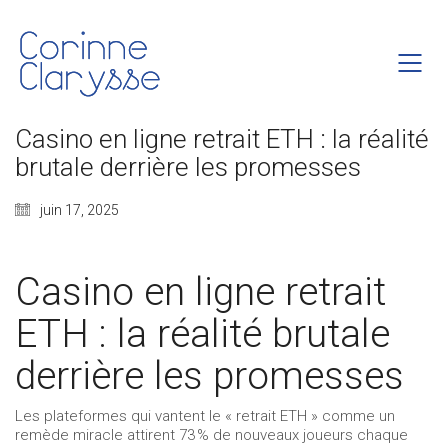
Casino en ligne retrait ETH : la réalité
brutale derrière les promesses
juin 17, 2025
Casino en ligne retrait
ETH : la réalité brutale
derrière les promesses
Les plateformes qui vantent le « retrait ETH » comme un
remède miracle attirent 73 % de nouveaux joueurs chaque