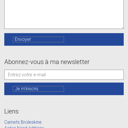
Abonnez-vous à ma newsletter
Liens
Carnets Broleskine