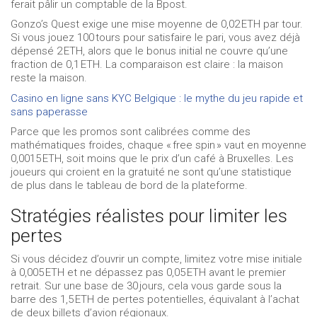
ferait pâlir un comptable de la Bpost.
Gonzo’s Quest exige une mise moyenne de 0,02 ETH par tour.
Si vous jouez 100 tours pour satisfaire le pari, vous avez déjà
dépensé 2 ETH, alors que le bonus initial ne couvre qu’une
fraction de 0,1 ETH. La comparaison est claire : la maison
reste la maison.
Casino en ligne sans KYC Belgique : le mythe du jeu rapide et
sans paperasse
Parce que les promos sont calibrées comme des
mathématiques froides, chaque « free spin » vaut en moyenne
0,0015 ETH, soit moins que le prix d’un café à Bruxelles. Les
joueurs qui croient en la gratuité ne sont qu’une statistique
de plus dans le tableau de bord de la plateforme.
Stratégies réalistes pour limiter les
pertes
Si vous décidez d’ouvrir un compte, limitez votre mise initiale
à 0,005 ETH et ne dépassez pas 0,05 ETH avant le premier
retrait. Sur une base de 30 jours, cela vous garde sous la
barre des 1,5 ETH de pertes potentielles, équivalant à l’achat
de deux billets d’avion régionaux.