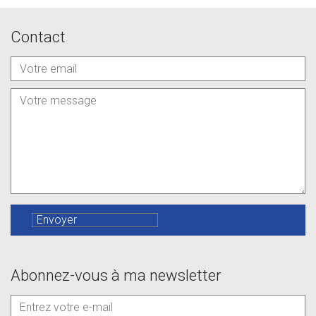
Contact
Abonnez-vous à ma newsletter