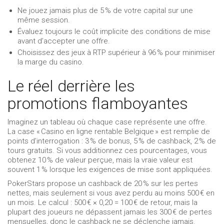
Ne jouez jamais plus de 5 % de votre capital sur une
même session.
Évaluez toujours le coût implicite des conditions de mise
avant d’accepter une offre.
Choisissez des jeux à RTP supérieur à 96 % pour minimiser
la marge du casino.
Le réel derrière les
promotions flamboyantes
Imaginez un tableau où chaque case représente une offre.
La case « Casino en ligne rentable Belgique » est remplie de
points d’interrogation : 3 % de bonus, 5 % de cashback, 2 % de
tours gratuits. Si vous additionnez ces pourcentages, vous
obtenez 10 % de valeur perçue, mais la vraie valeur est
souvent 1 % lorsque les exigences de mise sont appliquées.
PokerStars propose un cashback de 20 % sur les pertes
nettes, mais seulement si vous avez perdu au moins 500 € en
un mois. Le calcul : 500 € × 0,20 = 100 € de retour, mais la
plupart des joueurs ne dépassent jamais les 300 € de pertes
mensuelles, donc le cashback ne se déclenche jamais.