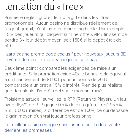
tentation du « free »
Première règle : ignorez le mot « gift » dans les titres
promotionnels. Aucun casino ne distribue réellement de
l’argent gratuit, c’est juste du marketing habile. Par exemple,
15 % des joueurs qui cliquent sur une offre « VIP » finissent par
perdre 3 × leur dépôt moyen, soit 150 € si le dépôt était de
50 €.
lizaro casino promo code exclusif pour nouveaux joueurs BE :
la vérité derrière le « cadeau » qui ne paie pas
Deuxième point : comparez les exigences de mise à un
crédit auto. Si la promotion exige 40x le bonus, cela équivaut
à un financement de 8 000 € pour un bonus de 200 €,
comparable à un prêt à 15 % d’intérêt. Rien de plus réaliste
que de calculer l’intérêt réel sur le montant misé.
Troisième astuce : surveillez le RTP (Return to Player). Un jeu
avec 96,5 % de RTP gagne 0,5 % de plus qu’un titre à 95,5 %.
Sur 10 000 € misés, la différence est de 100 €, ce qui dépasse
le gain moyen d’un vrai joueur professionnel.
Le meilleur casino en ligne sans inscription : la dure vérité
derrière les promesses