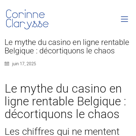
Le mythe du casino en ligne rentable
Belgique : décortiquons le chaos
juin 17, 2025
Le mythe du casino en
ligne rentable Belgique :
décortiquons le chaos
Les chiffres qui ne mentent