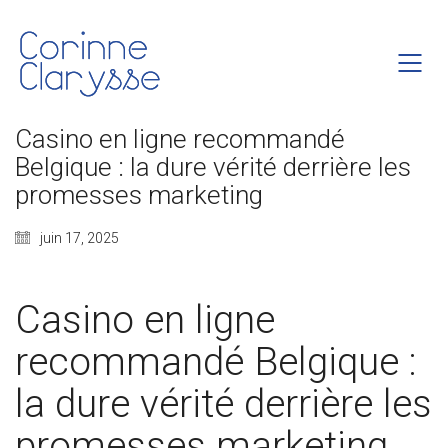
Casino en ligne recommandé
Belgique : la dure vérité derrière les
promesses marketing
juin 17, 2025
Casino en ligne
recommandé Belgique :
la dure vérité derrière les
promesses marketing