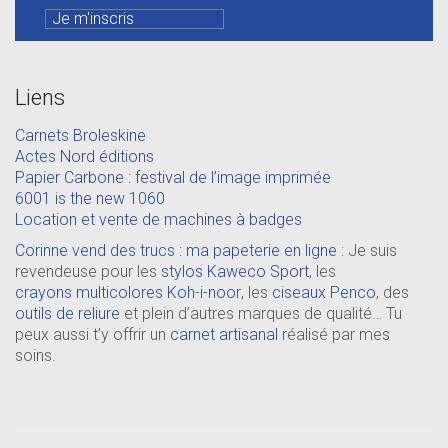
Liens
Carnets Broleskine
Actes Nord éditions
Papier Carbone : festival de l’image imprimée
6001 is the new 1060
Location et vente de machines à badges
Corinne vend des trucs : ma papeterie en ligne
: Je suis
revendeuse pour les
stylos Kaweco Sport
, les
crayons multicolores Koh-i-noor
, les
ciseaux Penco
, des
outils de reliure
et plein d’autres marques de qualité… Tu
peux aussi t’y offrir un
carnet artisanal
réalisé par mes
soins.