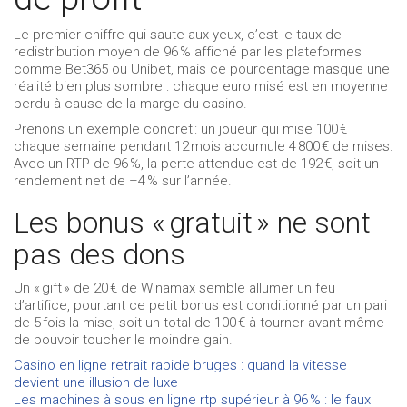
Le premier chiffre qui saute aux yeux, c’est le taux de
redistribution moyen de 96 % affiché par les plateformes
comme Bet365 ou Unibet, mais ce pourcentage masque une
réalité bien plus sombre : chaque euro misé est en moyenne
perdu à cause de la marge du casino.
Prenons un exemple concret : un joueur qui mise 100 €
chaque semaine pendant 12 mois accumule 4 800 € de mises.
Avec un RTP de 96 %, la perte attendue est de 192 €, soit un
rendement net de –4 % sur l’année.
Les bonus « gratuit » ne sont
pas des dons
Un « gift » de 20 € de Winamax semble allumer un feu
d’artifice, pourtant ce petit bonus est conditionné par un pari
de 5 fois la mise, soit un total de 100 € à tourner avant même
de pouvoir toucher le moindre gain.
Casino en ligne retrait rapide bruges : quand la vitesse
devient une illusion de luxe
Les machines à sous en ligne rtp supérieur à 96 % : le faux