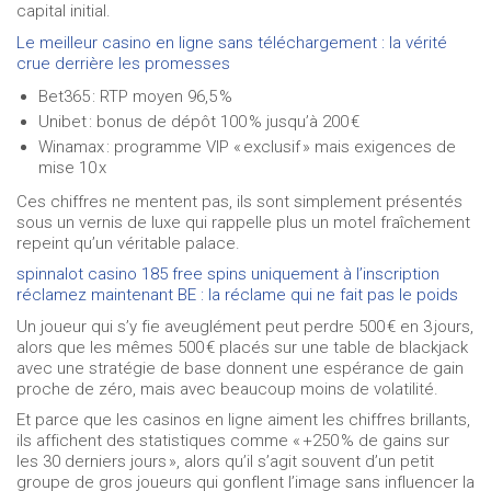
capital initial.
Le meilleur casino en ligne sans téléchargement : la vérité
crue derrière les promesses
Bet365 : RTP moyen 96,5 %
Unibet : bonus de dépôt 100 % jusqu’à 200 €
Winamax : programme VIP « exclusif » mais exigences de
mise 10 x
Ces chiffres ne mentent pas, ils sont simplement présentés
sous un vernis de luxe qui rappelle plus un motel fraîchement
repeint qu’un véritable palace.
spinnalot casino 185 free spins uniquement à l’inscription
réclamez maintenant BE : la réclame qui ne fait pas le poids
Un joueur qui s’y fie aveuglément peut perdre 500 € en 3 jours,
alors que les mêmes 500 € placés sur une table de blackjack
avec une stratégie de base donnent une espérance de gain
proche de zéro, mais avec beaucoup moins de volatilité.
Et parce que les casinos en ligne aiment les chiffres brillants,
ils affichent des statistiques comme « +250 % de gains sur
les 30 derniers jours », alors qu’il s’agit souvent d’un petit
groupe de gros joueurs qui gonflent l’image sans influencer la