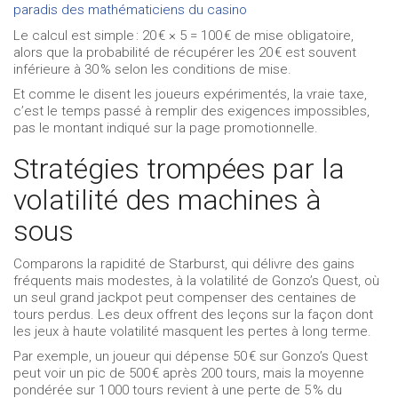
paradis des mathématiciens du casino
Le calcul est simple : 20 € × 5 = 100 € de mise obligatoire,
alors que la probabilité de récupérer les 20 € est souvent
inférieure à 30 % selon les conditions de mise.
Et comme le disent les joueurs expérimentés, la vraie taxe,
c’est le temps passé à remplir des exigences impossibles,
pas le montant indiqué sur la page promotionnelle.
Stratégies trompées par la
volatilité des machines à
sous
Comparons la rapidité de Starburst, qui délivre des gains
fréquents mais modestes, à la volatilité de Gonzo’s Quest, où
un seul grand jackpot peut compenser des centaines de
tours perdus. Les deux offrent des leçons sur la façon dont
les jeux à haute volatilité masquent les pertes à long terme.
Par exemple, un joueur qui dépense 50 € sur Gonzo’s Quest
peut voir un pic de 500 € après 200 tours, mais la moyenne
pondérée sur 1 000 tours revient à une perte de 5 % du