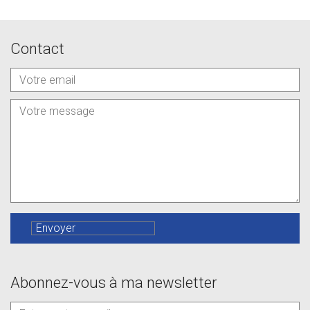
Contact
Abonnez-vous à ma newsletter