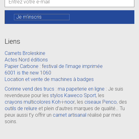
Liens
Carnets Broleskine
Actes Nord éditions
Papier Carbone : festival de l’image imprimée
6001 is the new 1060
Location et vente de machines à badges
Corinne vend des trucs : ma papeterie en ligne
: Je suis
revendeuse pour les
stylos Kaweco Sport
, les
crayons multicolores Koh-i-noor
, les
ciseaux Penco
, des
outils de reliure
et plein d’autres marques de qualité… Tu
peux aussi t’y offrir un
carnet artisanal
réalisé par mes
soins.