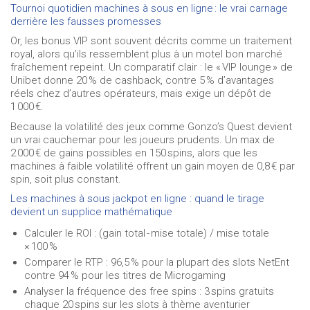
Tournoi quotidien machines à sous en ligne : le vrai carnage
derrière les fausses promesses
Or, les bonus VIP sont souvent décrits comme un traitement
royal, alors qu’ils ressemblent plus à un motel bon marché
fraîchement repeint. Un comparatif clair : le « VIP lounge » de
Unibet donne 20 % de cashback, contre 5 % d’avantages
réels chez d’autres opérateurs, mais exige un dépôt de
1 000 €.
Because la volatilité des jeux comme Gonzo’s Quest devient
un vrai cauchemar pour les joueurs prudents. Un max de
2 000 € de gains possibles en 150 spins, alors que les
machines à faible volatilité offrent un gain moyen de 0,8 € par
spin, soit plus constant.
Les machines à sous jackpot en ligne : quand le tirage
devient un supplice mathématique
Calculer le ROI : (gain total - mise totale) / mise totale
× 100 %
Comparer le RTP : 96,5 % pour la plupart des slots NetEnt
contre 94 % pour les titres de Microgaming
Analyser la fréquence des free spins : 3 spins gratuits
chaque 20 spins sur les slots à thème aventurier