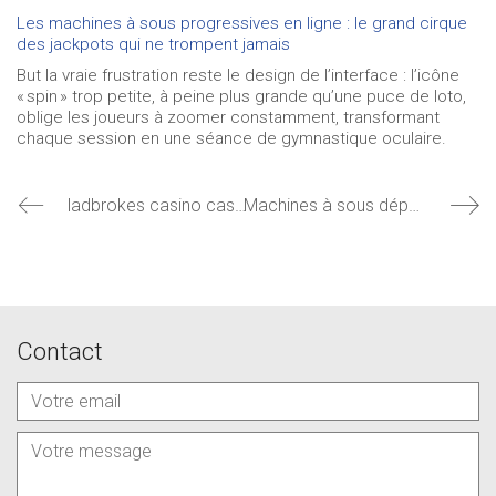
Les machines à sous progressives en ligne : le grand cirque
des jackpots qui ne trompent jamais
But la vraie frustration reste le design de l’interface : l’icône
« spin » trop petite, à peine plus grande qu’une puce de loto,
oblige les joueurs à zoomer constamment, transformant
chaque session en une séance de gymnastique oculaire.
ladbrokes casino cashback bonus 2026 offre spéciale Belgique : la réalité crue derrière le vernis
Machines à sous dépôt minimum Belgique : la vérité crue derrière les promesses de “bonus”
Contact