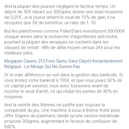
And la plupart des joueurs négligent le facteur temps. Un
dépôt de 50 € réparti sur 200 spins donne une mise moyenne
de 0,25 € ; si le joueur atteint le seuil de 10 % de gain, il ne
récupère que 5 € de bénéfice, un ratio de 1 : 10.
But les plateformes comme PokerStars investissent 500 000 €
chaque année dans la recherche d’algorithmes anti‑triche,
pourtant la plupart des arnaques se cachent dans les
clauses de retrait : 48 h de délai moyen versus 24 h pour les
meilleurs sites.
Megapari Casino 210 Free Spins Sans Dépôt Instantanément
Belgique : Le Mirage Qui Ne Durera Pas
Or la vraie différence se voit dans la gestion des bankrolls. Si
vous limitez votre bankroll à 100 €, et que vous jouez 50 % de
ce capital par session, vous avez 5 sessions avant de
toucher le seuil d’arrêt, ce qui réduit les pertes de 30 % en
moyenne.
And la variété des thèmes ne justifie pas toujours la
complexité du jeu. Une machine à sous à thème fruité peut
offrir 5 lignes de paiement, tandis qu’une version médiévale
propose 30 lignes, augmentant le facteur de confusion de
600 %.