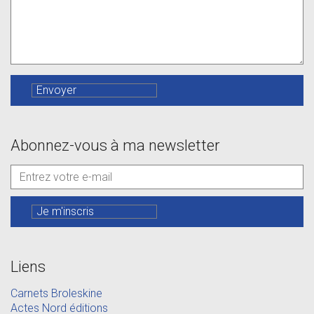
Abonnez-vous à ma newsletter
Liens
Carnets Broleskine
Actes Nord éditions