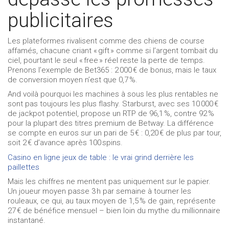
publicitaires
Les plateformes rivalisent comme des chiens de course
affamés, chacune criant « gift » comme si l’argent tombait du
ciel, pourtant le seul « free » réel reste la perte de temps.
Prenons l’exemple de Bet365 : 2 000 € de bonus, mais le taux
de conversion moyen n’est que 0,7 %.
And voilà pourquoi les machines à sous les plus rentables ne
sont pas toujours les plus flashy. Starburst, avec ses 10 000 €
de jackpot potentiel, propose un RTP de 96,1 %, contre 92 %
pour la plupart des titres premium de Betway. La différence
se compte en euros sur un pari de 5 € : 0,20 € de plus par tour,
soit 2 € d’avance après 100 spins.
Casino en ligne jeux de table : le vrai grind derrière les
paillettes
Mais les chiffres ne mentent pas uniquement sur le papier.
Un joueur moyen passe 3 h par semaine à tourner les
rouleaux, ce qui, au taux moyen de 1,5 % de gain, représente
27 € de bénéfice mensuel – bien loin du mythe du millionnaire
instantané.