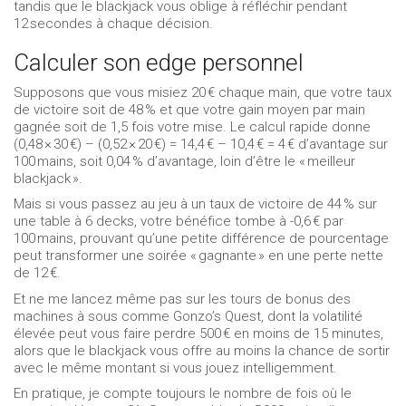
tandis que le blackjack vous oblige à réfléchir pendant
12 secondes à chaque décision.
Calculer son edge personnel
Supposons que vous misiez 20 € chaque main, que votre taux
de victoire soit de 48 % et que votre gain moyen par main
gagnée soit de 1,5 fois votre mise. Le calcul rapide donne
(0,48 × 30 €) – (0,52 × 20 €) = 14,4 € – 10,4 € = 4 € d’avantage sur
100 mains, soit 0,04 % d’avantage, loin d’être le « meilleur
blackjack ».
Mais si vous passez au jeu à un taux de victoire de 44 % sur
une table à 6 decks, votre bénéfice tombe à -0,6 € par
100 mains, prouvant qu’une petite différence de pourcentage
peut transformer une soirée « gagnante » en une perte nette
de 12 €.
Et ne me lancez même pas sur les tours de bonus des
machines à sous comme Gonzo’s Quest, dont la volatilité
élevée peut vous faire perdre 500 € en moins de 15 minutes,
alors que le blackjack vous offre au moins la chance de sortir
avec le même montant si vous jouez intelligemment.
En pratique, je compte toujours le nombre de fois où le