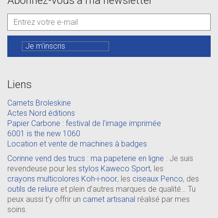
Abonnez-vous à ma newsletter
Liens
Carnets Broleskine
Actes Nord éditions
Papier Carbone : festival de l’image imprimée
6001 is the new 1060
Location et vente de machines à badges
Corinne vend des trucs : ma papeterie en ligne
: Je suis
revendeuse pour les
stylos Kaweco Sport
, les
crayons multicolores Koh-i-noor
, les
ciseaux Penco
, des
outils de reliure
et plein d’autres marques de qualité… Tu
peux aussi t’y offrir un
carnet artisanal
réalisé par mes
soins.