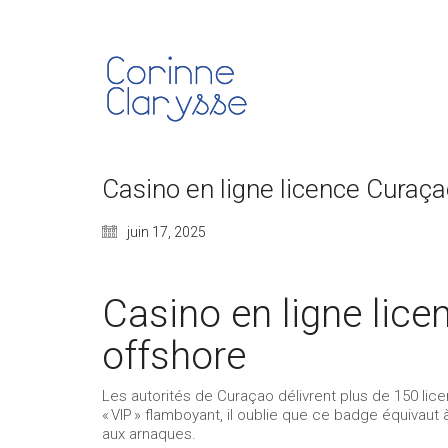
Casino en ligne licence Curaçao 
juin 17, 2025
Casino en ligne licen
offshore
Les autorités de Curaçao délivrent plus de 150 lic
« VIP » flamboyant, il oublie que ce badge équivaut 
aux arnaques.