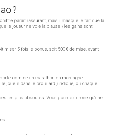
ao ?
ffre paraît rassurant, mais il masque le fait que la
 le joueur ne voie la clause « les gains sont
t miser 5 fois le bonus, soit 500 € de mise, avant
e comporte comme un marathon en montagne.
le joueur dans le brouillard juridique, où chaque
mes les plus obscures. Vous pourriez croire qu’une
nes.