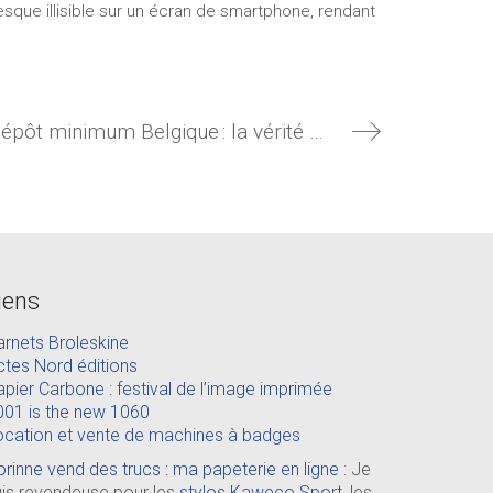
resque illisible sur un écran de smartphone, rendant
Machines à sous dépôt minimum Belgique : la vérité crue derrière les promesses de “bonus”
iens
arnets Broleskine
ctes Nord éditions
apier Carbone : festival de l’image imprimée
001 is the new 1060
ocation et vente de machines à badges
rinne vend des trucs : ma papeterie en ligne
: Je
uis revendeuse pour les
stylos Kaweco Sport
, les