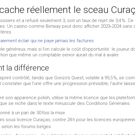
e cache réellement le sceau Curaç
iers et a refusé seulement 3, soit un taux de rejet de 3,4 %. Ce chi
es. Un casino comme Betway peut donc afficher 2023‑2024 sans que
ctères.
aiement éclair qui ne paye jamais les factures
généreux, mais si l’on calcule le coût d’opportunité : le joueur doi
ation que même un comptable senior aurait du mal à avaler.
t la différence
 sprint contrôlé, tandis que Gonzo’s Quest, volatile à 95,5 %, s
onstater que l’une offre une progression prévisible, l’autre laisse 
ré son apparence polish, utilise la même licence que les platefor
risque se niche dans le texte minuscule des Conditions Générales.
nné à un pari de 30 fois la mise.
urs sous licence Curaçao, contre 24 h pour les licences européen
, selon les forums belges.