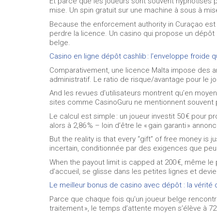
Et parce que les joueurs sont souvent hypnotisés par
mise. Un spin gratuit sur une machine à sous à mis
Because the enforcement authority in Curaçao est
perdre la licence. Un casino qui propose un dépôt m
belge.
Casino en ligne dépôt cashlib : l’enveloppe froide q
Comparativement, une licence Malta impose des am
administratif. Le ratio de risque/avantage pour le 
And les revues d’utilisateurs montrent qu’en moye
sites comme CasinoGuru ne mentionnent souvent pas
Le calcul est simple : un joueur investit 50 € pour 
alors à 2,86 % – loin d’être le « gain garanti » annonc
But the reality is that every “gift” of free money is
incertain, conditionnée par des exigences que peu 
When the payout limit is capped at 200 €, même le
d’accueil, se glisse dans les petites lignes et devi
Le meilleur bonus de casino avec dépôt : la vérit
Parce que chaque fois qu’un joueur belge rencontr
traitement », le temps d’attente moyen s’élève à 72 