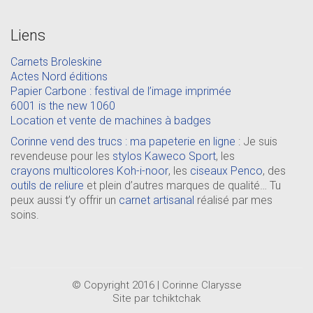
Liens
Carnets Broleskine
Actes Nord éditions
Papier Carbone : festival de l’image imprimée
6001 is the new 1060
Location et vente de machines à badges
Corinne vend des trucs : ma papeterie en ligne
: Je suis
revendeuse pour les
stylos Kaweco Sport
, les
crayons multicolores Koh-i-noor
, les
ciseaux Penco
, des
outils de reliure
et plein d’autres marques de qualité… Tu
peux aussi t’y offrir un
carnet artisanal
réalisé par mes
soins.
© Copyright 2016 | Corinne Clarysse
Site par
tchiktchak