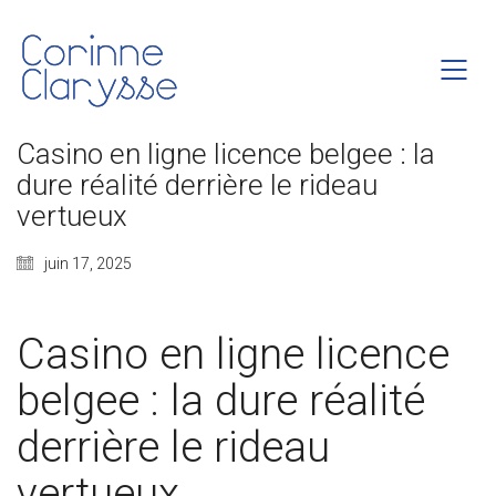
Casino en ligne licence belgee : la
dure réalité derrière le rideau
vertueux
juin 17, 2025
Casino en ligne licence
belgee : la dure réalité
derrière le rideau
vertueux