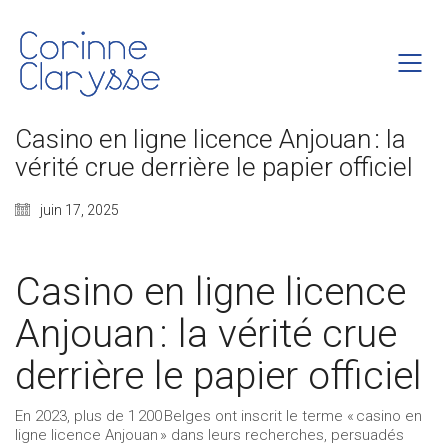
Casino en ligne licence Anjouan : la
vérité crue derrière le papier officiel
juin 17, 2025
Casino en ligne licence
Anjouan : la vérité crue
derrière le papier officiel
En 2023, plus de 1 200 Belges ont inscrit le terme « casino en
ligne licence Anjouan » dans leurs recherches, persuadés