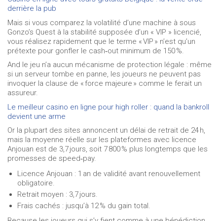
derrière la pub
Mais si vous comparez la volatilité d’une machine à sous
Gonzo’s Quest à la stabilité supposée d’un « VIP » licencié,
vous réalisez rapidement que le terme « VIP » n’est qu’un
prétexte pour gonfler le cash‑out minimum de 150 %.
And le jeu n’a aucun mécanisme de protection légale : même
si un serveur tombe en panne, les joueurs ne peuvent pas
invoquer la clause de « force majeure » comme le ferait un
assureur.
Le meilleur casino en ligne pour high roller : quand la bankroll
devient une arme
Or la plupart des sites annoncent un délai de retrait de 24 h,
mais la moyenne réelle sur les plateformes avec licence
Anjouan est de 3,7 jours, soit 7 800 % plus longtemps que les
promesses de speed‑pay.
Licence Anjouan : 1 an de validité avant renouvellement
obligatoire.
Retrait moyen : 3,7 jours.
Frais cachés : jusqu’à 12 % du gain total.
Because les joueurs qui s’y fient comme à une bénédiction