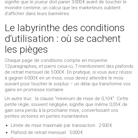
signifie que le joueur doit parier 3 000 € avant de toucher le
moindre centime, un calcul que les marketeurs oublient
d’afficher dans leurs bannières.
Le labyrinthe des conditions
d’utilisation : où se cachent
les pièges
Chaque page de conditions compte en moyenne
12 paragraphes, et parmi ceux‑ci, 7 mentionnent des plafonds
de retrait mensuel de 5 000 €. En pratique, si vous avez réussi
à gagner 6 000 € en un mois, vous devez attendre le mois
suivant pour toucher le surplus – un délai qui transforme vos
gains en promesse lointaine.
Un autre truc : la clause “minimum de mise de 0,10 €”. Cette
petite règle, souvent négligée, signifie que même 0,05 € de
gain sera perdu à la prochaine mise, convertissant vos
petites victoires en pertes instantanées.
Limite de mise maximale par transaction : 2 500 €
Plafond de retrait mensuel : 5 000 €