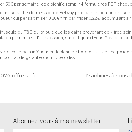
r 50 € par semaine, cela signifie remplir 4 formulaires PDF chaque m
 optimisées. Le dernier slot de Betway propose un bouton « mise ma
un joueur qui pensait miser 0,20 € finit par miser 0,22 €, accumulant 
uscule du T&C qui stipule que les gains provenant de « free spins
ents en plein milieu d’une session, surtout quand vous êtes à deux 
ay » dans le coin inférieur du tableau de bord qui utilise une police
un contrat de garantie de micro-ondes.
ladbrokes casino cashback bonus 2026 offre spéciale Belgique : la réalité crue derrière le vernis
Abonnez-vous à ma newsletter
L