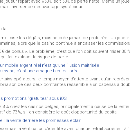
e joueur repart avec 950 €, soit 50 € de perte nette. Même un joueu
 jamais inverser ce désavantage systémique.
ital
 minimise les dégâts, mais ne crée jamais de profit réel. Un joue
emaines, alors que le casino continue à encaisser les commissions
 000 € de bonus ». Le problème, c’est que l’on doit souvent miser 30 
qui fait exploser le risque de perte.
r mobile argent réel n’est qu’une illusion maîtrisée
n mythe, c’est une arnaque bien calibrée
certains opérateurs, le temps moyen d’attente avant qu’un représen
mbinaison de ces deux contraintes ressemble à un cadenas à doub
es promotions “gratuites” sous iOS
 3 % chez les casinos belges, principalement à cause de la lenteur 
f de 73 %, si l’on considère le coût d’opportunité du capital.
 : la vérité derrière les promesses éclair
rmais la vérification d’identité avant chaque retrait supérieur à