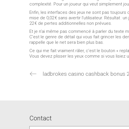
complexité. Pour un joueur qui veut simplement joue
Enfin, les interfaces des jeux ne sont pas toujours
mise de 0,02 € sans avertir l’utilisateur. Résultat : 
22 € de pertes additionnelles non prévues.
Et je n’ai même pas commencé à parler du texte min
C’est le genre de détail qui vous fait grincer les d
rappelle que le net sera bien plus bas.
Ce qui me fait vraiment râler, c’est le bouton « repl
Vous devez plisser les yeux comme si vous lisiez 
Contact