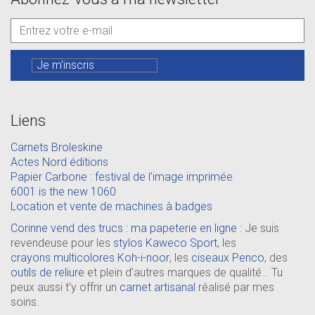
Liens
Carnets Broleskine
Actes Nord éditions
Papier Carbone : festival de l’image imprimée
6001 is the new 1060
Location et vente de machines à badges
Corinne vend des trucs : ma papeterie en ligne
: Je suis
revendeuse pour les
stylos Kaweco Sport
, les
crayons multicolores Koh-i-noor
, les
ciseaux Penco
, des
outils de reliure
et plein d’autres marques de qualité… Tu
peux aussi t’y offrir un
carnet artisanal
réalisé par mes
soins.