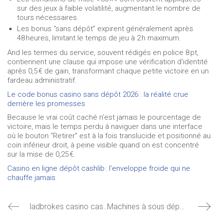
sur des jeux à faible volatilité, augmentant le nombre de
tours nécessaires.
Les bonus “sans dépôt” expirent généralement après
48 heures, limitant le temps de jeu à 2 h maximum.
And les termes du service, souvent rédigés en police 8 pt,
contiennent une clause qui impose une vérification d’identité
après 0,5 € de gain, transformant chaque petite victoire en un
fardeau administratif.
Le code bonus casino sans dépôt 2026 : la réalité crue
derrière les promesses
Because le vrai coût caché n’est jamais le pourcentage de
victoire, mais le temps perdu à naviguer dans une interface
où le bouton “Retirer” est à la fois translucide et positionné au
coin inférieur droit, à peine visible quand on est concentré
sur la mise de 0,25 €.
Casino en ligne dépôt cashlib : l’enveloppe froide qui ne
chauffe jamais
ladbrokes casino cashback bonus 2026 offre spéciale Belgique : la réalité crue derrière le vernis
Machines à sous dépôt minimum Belgique : la vérité crue derrière les promesses de “bonus”