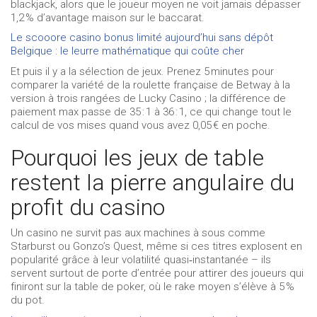
blackjack, alors que le joueur moyen ne voit jamais dépasser
1,2 % d’avantage maison sur le baccarat.
Le scooore casino bonus limité aujourd’hui sans dépôt
Belgique : le leurre mathématique qui coûte cher
Et puis il y a la sélection de jeux. Prenez 5 minutes pour
comparer la variété de la roulette française de Betway à la
version à trois rangées de Lucky Casino ; la différence de
paiement max passe de 35 : 1 à 36 : 1, ce qui change tout le
calcul de vos mises quand vous avez 0,05 € en poche.
Pourquoi les jeux de table
restent la pierre angulaire du
profit du casino
Un casino ne survit pas aux machines à sous comme
Starburst ou Gonzo’s Quest, même si ces titres explosent en
popularité grâce à leur volatilité quasi‑instantanée – ils
servent surtout de porte d’entrée pour attirer des joueurs qui
finiront sur la table de poker, où le rake moyen s’élève à 5 %
du pot.