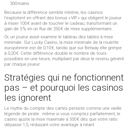
300 mains
Because la différence semble minime, les casinos
l’exploitent en offrant des bonus « VIP » qui obligent le joueur
à miser 100 € avant de toucher le cadeau, transformant un
gain de 5 % en un flux de 250 € de mise supplémentaire.
Or, un joueur avisé examine le tableau des tables à mise
minimale. Sur Lucky Casino, la mise minimale de la roulette
européenne est de 0,10 €, tandis que sur Betway elle grimpe
à 0,20 €. Cette différence double le nombre de tours
possibles en une heure, multipliant par deux le revenu généré
par chaque joueur.
Stratégies qui ne fonctionnent
pas – et pourquoi les casinos
les ignorent
Le mythe du compte des cartes persiste comme une vieille
légende de pirate : même si vous comptez parfaitement, le
casino ajuste la mise maximale à 500 € dès que votre ratio
dépasse 1,5, réduisant votre avantage à néant.