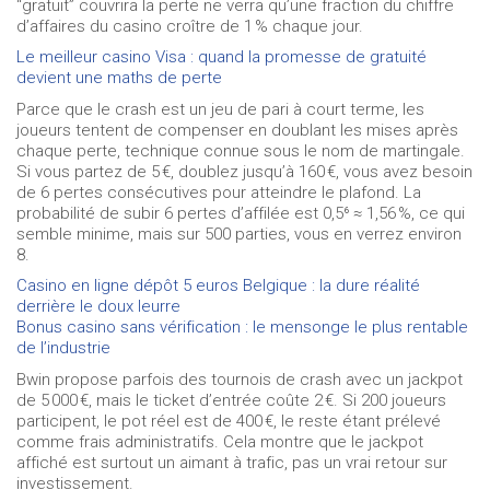
“gratuit” couvrira la perte ne verra qu’une fraction du chiffre
d’affaires du casino croître de 1 % chaque jour.
Le meilleur casino Visa : quand la promesse de gratuité
devient une maths de perte
Parce que le crash est un jeu de pari à court terme, les
joueurs tentent de compenser en doublant les mises après
chaque perte, technique connue sous le nom de martingale.
Si vous partez de 5 €, doublez jusqu’à 160 €, vous avez besoin
de 6 pertes consécutives pour atteindre le plafond. La
probabilité de subir 6 pertes d’affilée est 0,5⁶ ≈ 1,56 %, ce qui
semble minime, mais sur 500 parties, vous en verrez environ
8.
Casino en ligne dépôt 5 euros Belgique : la dure réalité
derrière le doux leurre
Bonus casino sans vérification : le mensonge le plus rentable
de l’industrie
Bwin propose parfois des tournois de crash avec un jackpot
de 5 000 €, mais le ticket d’entrée coûte 2 €. Si 200 joueurs
participent, le pot réel est de 400 €, le reste étant prélevé
comme frais administratifs. Cela montre que le jackpot
affiché est surtout un aimant à trafic, pas un vrai retour sur
investissement.