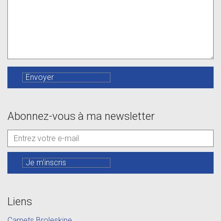
Abonnez-vous à ma newsletter
Liens
Carnets Broleskine