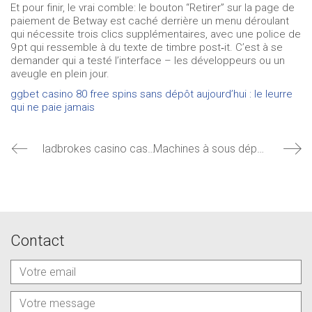
Et pour finir, le vrai comble: le bouton “Retirer” sur la page de
paiement de Betway est caché derrière un menu déroulant
qui nécessite trois clics supplémentaires, avec une police de
9 pt qui ressemble à du texte de timbre post‑it. C’est à se
demander qui a testé l’interface – les développeurs ou un
aveugle en plein jour.
ggbet casino 80 free spins sans dépôt aujourd’hui : le leurre
qui ne paie jamais
ladbrokes casino cashback bonus 2026 offre spéciale Belgique : la réalité crue derrière le vernis
Machines à sous dépôt minimum Belgique : la vérité crue derrière les promesses de “bonus”
Contact