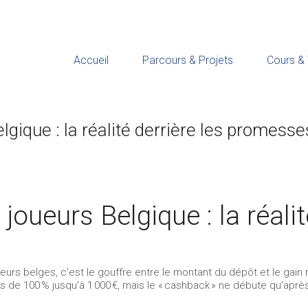
Accueil
Parcours & Projets
Cours &
lgique : la réalité derrière les promesse
joueurs Belgique : la réalit
rs belges, c’est le gouffre entre le montant du dépôt et le gain r
s de 100 % jusqu’à 1 000 €, mais le « cashback » ne débute qu’après