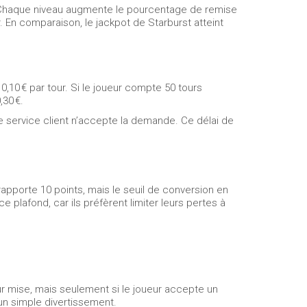
 Chaque niveau augmente le pourcentage de remise
. En comparaison, le jackpot de Starburst atteint
 0,10 € par tour. Si le joueur compte 50 tours
,30 €.
 le service client n’accepte la demande. Ce délai de
apporte 10 points, mais le seuil de conversion en
e plafond, car ils préfèrent limiter leurs pertes à
ur mise, mais seulement si le joueur accepte un
’un simple divertissement.