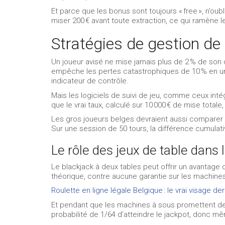
Et parce que les bonus sont toujours « free », n’ou
miser 200 € avant toute extraction, ce qui ramène le 
Stratégies de gestion de 
Un joueur avisé ne mise jamais plus de 2 % de son c
empêche les pertes catastrophiques de 10 % en une
indicateur de contrôle.
Mais les logiciels de suivi de jeu, comme ceux int
que le vrai taux, calculé sur 10 000 € de mise total
Les gros joueurs belges devraient aussi comparer le
Sur une session de 50 tours, la différence cumulativ
Le rôle des jeux de table dans 
Le blackjack à deux tables peut offrir un avantage de
théorique, contre aucune garantie sur les machine
Roulette en ligne légale Belgique : le vrai visage de
Et pendant que les machines à sous promettent des f
probabilité de 1/64 d’atteindre le jackpot, donc mê