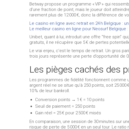
Betway propose un programme « VIP » qui ressemb
d’une fraction de point, mais le joueur doit attein
rarement plus de 12 000 €, donc la différence de vo
Le casino en ligne avec retrait en 24 h Belgique : u
Le meilleur casino en ligne pour Neosurf Belgique :
Unibet, quant à lui, introduit une offre “free spin” 
gratuits, il ne récupère que 5 € de pertes potentie
Le vrai enjeu, c’est le temps de retrait. Un gros p
trois jours représente une perte d’opportunité de 
Les pièges cachés des p
Les programmes de fidélité fonctionnent comme une 
argent réel ne se situe qu’à 250 points, soit 25 000
10 % de leur bankroll.
Conversion points → 1 € = 10 points
Seuil de paiement = 250 points
Gain réel = 25 € pour 2 500 € misés
En comparaison, une session de 30 minutes sur une 
risque de perte de 5 000 € en un seul tour. Le rati