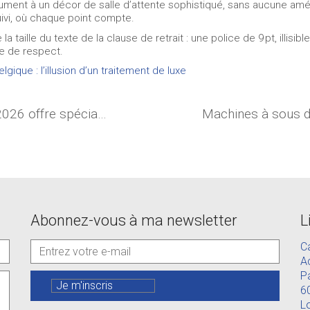
ument à un décor de salle d’attente sophistiqué, sans aucune amélior
suivi, où chaque point compte.
la taille du texte de la clause de retrait : une police de 9 pt, illisi
e de respect.
gique : l’illusion d’un traitement de luxe
ladbrokes casino cashback bonus 2026 offre spéciale Belgique : la réalité crue derrière le vernis
Abonnez-vous à ma newsletter
L
C
A
P
6
L