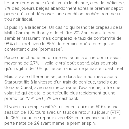
Le premier obstacle n’est jamais la chance, c’est la méfiance;
7 % des joueurs belges abandonnent après le premier dépôt
parce qu’ils ont découvert une condition cachée comme un
trou noir fiscal.
Et puis il y a la licence. Un casino qui brandit le drapeau de la
Malta Gaming Authority et le chiffre 2022 sur son site peut
sembler rassurant, mais comparez le taux de conformité de
98 % d’Unibet avec le 85 % de certains opérateurs qui se
contentent d’une “promesse”.
Parce que chaque euro misé est soumis à une commission
moyenne de 2,7 % – voilà le vrai coût caché, plus sournois
qu’un « gift » de 10 € qui ne se transforme jamais en cash réel.
Mais la vraie différence se joue dans les machines à sous.
Starburst file à la vitesse d’un train de banlieue, tandis que
Gonzo’s Quest, avec son mécanisme d’avalanche, offre une
volatilité qui éclate le portefeuille plus rapidement qu’une
promotion “VIP” de 0,5 % de cashback.
Et voici un exemple chiffré : un joueur qui mise 50 € sur une
session de 100 tours avec un taux de retour au joueur (RTP)
de 96 % risque de repartir avec 48 € en moyenne, soit une
perte nette de 2 € avant même le premier spin.