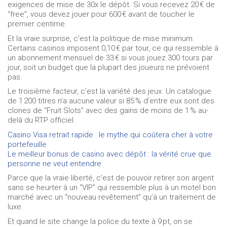
exigences de mise de 30x le dépôt. Si vous recevez 20 € de
“free”, vous devez jouer pour 600 € avant de toucher le
premier centime.
Et la vraie surprise, c’est la politique de mise minimum.
Certains casinos imposent 0,10 € par tour, ce qui ressemble à
un abonnement mensuel de 33 € si vous jouez 300 tours par
jour, soit un budget que la plupart des joueurs ne prévoient
pas.
Le troisième facteur, c’est la variété des jeux. Un catalogue
de 1 200 titres n’a aucune valeur si 85 % d’entre eux sont des
clones de “Fruit Slots” avec des gains de moins de 1 % au-
delà du RTP officiel.
Casino Visa retrait rapide : le mythe qui coûtera cher à votre
portefeuille
Le meilleur bonus de casino avec dépôt : la vérité crue que
personne ne veut entendre
Parce que la vraie liberté, c’est de pouvoir retirer son argent
sans se heurter à un “VIP” qui ressemble plus à un motel bon
marché avec un “nouveau revêtement” qu’à un traitement de
luxe.
Et quand le site change la police du texte à 9 pt, on se