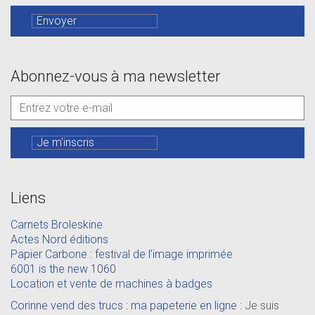
Abonnez-vous à ma newsletter
Liens
Carnets Broleskine
Actes Nord éditions
Papier Carbone : festival de l’image imprimée
6001 is the new 1060
Location et vente de machines à badges
Corinne vend des trucs : ma papeterie en ligne
: Je suis