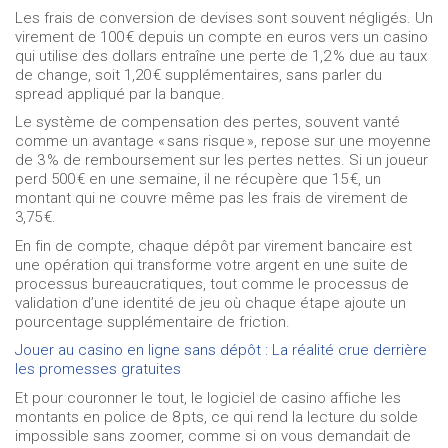
Les frais de conversion de devises sont souvent négligés. Un
virement de 100 € depuis un compte en euros vers un casino
qui utilise des dollars entraîne une perte de 1,2 % due au taux
de change, soit 1,20 € supplémentaires, sans parler du
spread appliqué par la banque.
Le système de compensation des pertes, souvent vanté
comme un avantage « sans risque », repose sur une moyenne
de 3 % de remboursement sur les pertes nettes. Si un joueur
perd 500 € en une semaine, il ne récupère que 15 €, un
montant qui ne couvre même pas les frais de virement de
3,75 €.
En fin de compte, chaque dépôt par virement bancaire est
une opération qui transforme votre argent en une suite de
processus bureaucratiques, tout comme le processus de
validation d’une identité de jeu où chaque étape ajoute un
pourcentage supplémentaire de friction.
Jouer au casino en ligne sans dépôt : La réalité crue derrière
les promesses gratuites
Et pour couronner le tout, le logiciel de casino affiche les
montants en police de 8 pts, ce qui rend la lecture du solde
impossible sans zoomer, comme si on vous demandait de