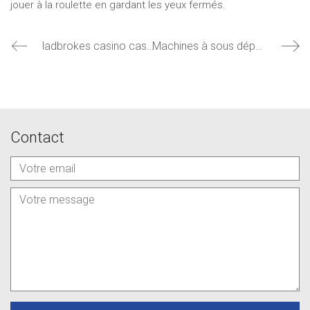
jouer à la roulette en gardant les yeux fermés.
ladbrokes casino cashback bonus 2026 offre spéciale Belgique : la réalité crue derrière le vernis
Machines à sous dépôt minimum Belgique : la vérité crue derrière les promesses de “bonus”
Contact