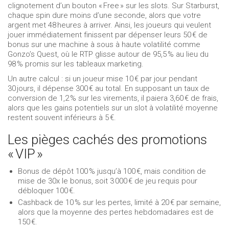
clignotement d’un bouton « Free » sur les slots. Sur Starburst,
chaque spin dure moins d’une seconde, alors que votre
argent met 48 heures à arriver. Ainsi, les joueurs qui veulent
jouer immédiatement finissent par dépenser leurs 50 € de
bonus sur une machine à sous à haute volatilité comme
Gonzo’s Quest, où le RTP glisse autour de 95,5 % au lieu du
98 % promis sur les tableaux marketing.
Un autre calcul : si un joueur mise 10 € par jour pendant
30 jours, il dépense 300 € au total. En supposant un taux de
conversion de 1,2 % sur les virements, il paiera 3,60 € de frais,
alors que les gains potentiels sur un slot à volatilité moyenne
restent souvent inférieurs à 5 €.
Les pièges cachés des promotions
« VIP »
Bonus de dépôt 100 % jusqu’à 100 €, mais condition de
mise de 30x le bonus, soit 3 000 € de jeu requis pour
débloquer 100 €.
Cashback de 10 % sur les pertes, limité à 20 € par semaine,
alors que la moyenne des pertes hebdomadaires est de
150 €.