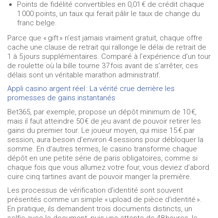
Points de fidélité convertibles en 0,01 € de crédit chaque
1 000 points, un taux qui ferait pâlir le taux de change du
franc belge.
Parce que « gift » n’est jamais vraiment gratuit, chaque offre
cache une clause de retrait qui rallonge le délai de retrait de
1 à 5 jours supplémentaires. Comparé à l’expérience d’un tour
de roulette où la bille tourne 37 fois avant de s’arrêter, ces
délais sont un véritable marathon administratif.
Appli casino argent réel : La vérité crue derrière les
promesses de gains instantanés
Bet365, par exemple, propose un dépôt minimum de 10 €,
mais il faut atteindre 50 € de jeu avant de pouvoir retirer les
gains du premier tour. Le joueur moyen, qui mise 15 € par
session, aura besoin d’environ 4 sessions pour débloquer la
somme. En d’autres termes, le casino transforme chaque
dépôt en une petite série de paris obligatoires, comme si
chaque fois que vous allumez votre four, vous deviez d’abord
cuire cinq tartines avant de pouvoir manger la première.
Les processus de vérification d’identité sont souvent
présentés comme un simple « upload de pièce d’identité ».
En pratique, ils demandent trois documents distincts, un