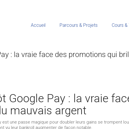
Accueil
Parcours & Projets
Cours &
ay : la vraie face des promotions qui b
t Google Pay : la vraie fa
du mauvais argent
y est une passe magique pour doubler leurs gains se trompent lou
nt vu leur bankroll augmenter de façon notable.