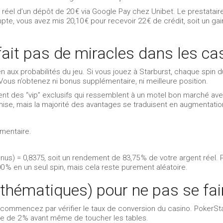
réel d’un dépôt de 20 € via Google Pay chez Unibet. Le prestataire re
pte, vous avez mis 20,10 € pour recevoir 22 € de crédit, soit un gain 
ait pas de miracles dans les cas
ien aux probabilités du jeu. Si vous jouez à Starburst, chaque spin 
Vous n’obtenez ni bonus supplémentaire, ni meilleure position.
rent des “vip” exclusifs qui ressemblent à un motel bon marché av
mise, mais la majorité des avantages se traduisent en augmentatio
mentaire.
onus) = 0,8375, soit un rendement de 83,75 % de votre argent réel. 
0 % en un seul spin, mais cela reste purement aléatoire.
thématiques) pour ne pas se fai
ommencez par vérifier le taux de conversion du casino. PokerStar
erte de 2 % avant même de toucher les tables.