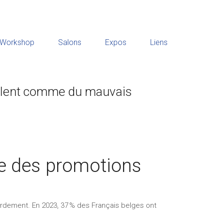
 Workshop
Salons
Expos
Liens
rillent comme du mauvais
ce des promotions
rdement. En 2023, 37 % des Français belges ont