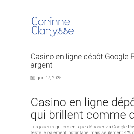
Casino en ligne dépôt Google P
argent
juin 17, 2025
Casino en ligne dépô
qui brillent comme 
Les joueurs qui croient que déposer via Google Pa
testé le paiement instantané, mais seulement 4 % o