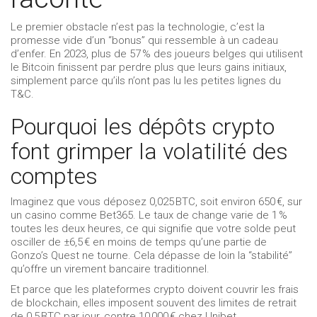
Le premier obstacle n’est pas la technologie, c’est la
promesse vide d’un “bonus” qui ressemble à un cadeau
d’enfer. En 2023, plus de 57 % des joueurs belges qui utilisent
le Bitcoin finissent par perdre plus que leurs gains initiaux,
simplement parce qu’ils n’ont pas lu les petites lignes du
T&C.
Pourquoi les dépôts crypto
font grimper la volatilité des
comptes
Imaginez que vous déposez 0,025 BTC, soit environ 650 €, sur
un casino comme Bet365. Le taux de change varie de 1 %
toutes les deux heures, ce qui signifie que votre solde peut
osciller de ±6,5 € en moins de temps qu’une partie de
Gonzo’s Quest ne tourne. Cela dépasse de loin la “stabilité”
qu’offre un virement bancaire traditionnel.
Et parce que les plateformes crypto doivent couvrir les frais
de blockchain, elles imposent souvent des limites de retrait
de 0,5 BTC par jour, contre 10 000 € chez Unibet.