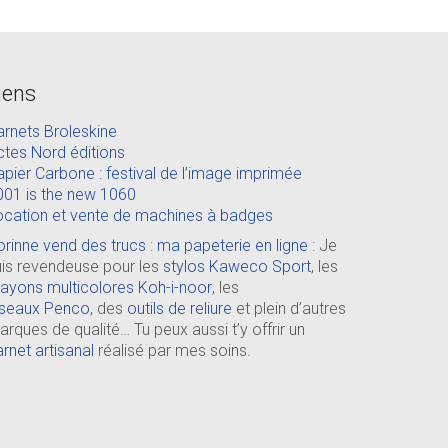
iens
arnets Broleskine
ctes Nord éditions
apier Carbone : festival de l’image imprimée
001 is the new 1060
ocation et vente de machines à badges
rinne vend des trucs : ma papeterie en ligne
: Je
uis revendeuse pour les
stylos Kaweco Sport
, les
rayons multicolores Koh-i-noor
, les
iseaux Penco
, des
outils de reliure
et plein d’autres
rques de qualité… Tu peux aussi t’y offrir un
rnet artisanal
réalisé par mes soins.