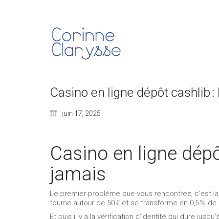
Casino en ligne dépôt cashlib :
juin 17, 2025
Casino en ligne dépôt
jamais
Le premier problème que vous rencontrez, c’est la
tourne autour de 50 € et se transforme en 0,5 % de
Et puis il y a la vérification d’identité qui dure ju