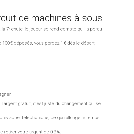
cuit de machines à sous
 la 7ᵉ chute, le joueur se rend compte qu’il a perdu
e 100 € déposés, vous perdez 1 € dès le départ,
gagner.
 l’argent gratuit, c’est juste du changement qui se
puis appel téléphonique, ce qui rallonge le temps
retirer votre argent de 0,3 %.