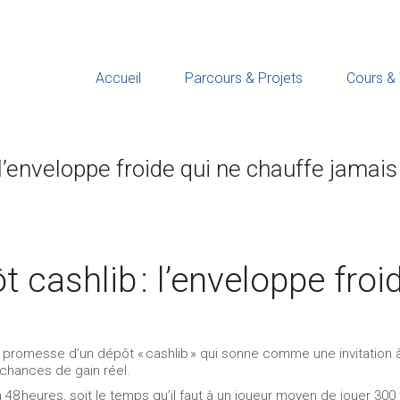
Accueil
Parcours & Projets
Cours &
 l’enveloppe froide qui ne chauffe jamais
 cashlib : l’enveloppe froi
 promesse d’un dépôt « cashlib » qui sonne comme une invitation 
 chances de gain réel.
squ’à 48 heures, soit le temps qu’il faut à un joueur moyen de jouer 3