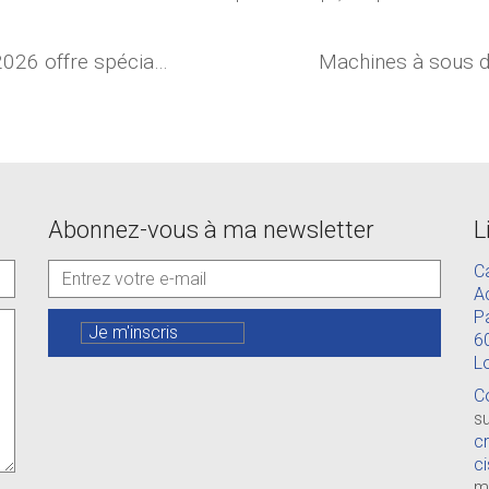
ladbrokes casino cashback bonus 2026 offre spéciale Belgique : la réalité crue derrière le vernis
Abonnez-vous à ma newsletter
L
C
A
P
6
L
Co
s
c
c
ma