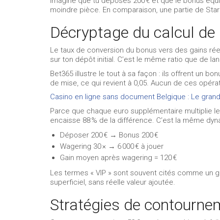
Imagine que tu déposes 200 € et que le bonus équiva
moindre pièce. En comparaison, une partie de Star
Décryptage du calcul de
Le taux de conversion du bonus vers des gains ré
sur ton dépôt initial. C’est le même ratio que de lan
Bet365 illustre le tout à sa façon : ils offrent un b
de mise, ce qui revient à 0,05. Aucun de ces opérat
Casino en ligne sans document Belgique : Le grand
Parce que chaque euro supplémentaire multiplie le 
encaisse 88 % de la différence. C’est la même dynam
Déposer 200 € → Bonus 200 €
Wagering 30 × → 6 000 € à jouer
Gain moyen après wagering = 120 €
Les termes « VIP » sont souvent cités comme un gag
superficiel, sans réelle valeur ajoutée.
Stratégies de contourne