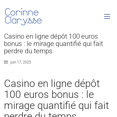
Casino en ligne dépôt 100 euros
bonus : le mirage quantifié qui fait
perdre du temps
juin 17, 2025
Casino en ligne dépôt
100 euros bonus : le
mirage quantifié qui fait
perdre du temps