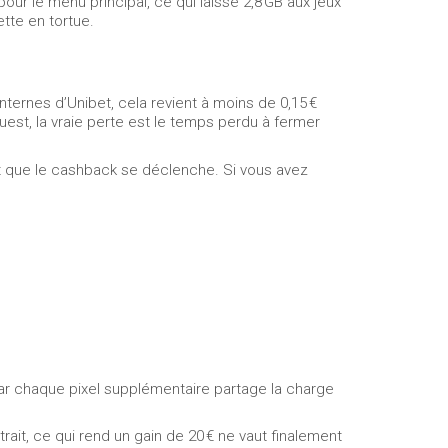
r le menu principal, ce qui laisse 2,8 GB aux jeux
tte en tortue.
ternes d’Unibet, cela revient à moins de 0,15 €
uest, la vraie perte est le temps perdu à fermer
t que le cashback se déclenche. Si vous avez
car chaque pixel supplémentaire partage la charge
ait, ce qui rend un gain de 20 € ne vaut finalement