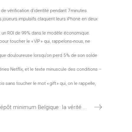
de vérification d’identité pendant 7 minutes.
les joueurs impulsifs claquent leurs iPhone en deux
oit un ROI de 99 % dans le modèle économique.
our toucher le « VIP » qui, rappelons‑nous, ne
sque douloureuse lorsqu’on perd 5 % de son solde
séries Netflix, et le texte minuscule des conditions –
is sans toucher le mot « gift » qui, on le rappelle,
Machines à sous dépôt minimum Belgique : la vérité crue derrière les promesses de “bonus”