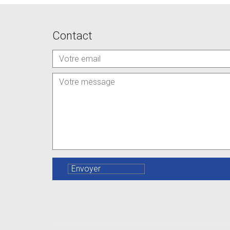
Contact