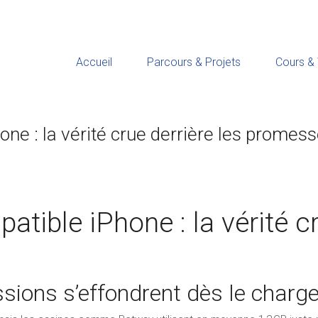
Accueil
Parcours & Projets
Cours &
one : la vérité crue derrière les promes
tible iPhone : la vérité cr
ssions s’effondrent dès le char