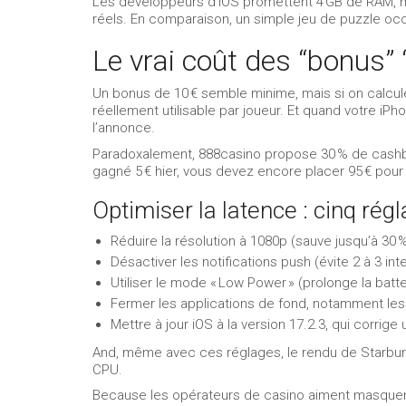
Les développeurs d’iOS promettent 4 GB de RAM, ma
réels. En comparaison, un simple jeu de puzzle occu
Le vrai coût des “bonus” 
Un bonus de 10 € semble minime, mais si on calcule 
réellement utilisable par joueur. Et quand votre iP
l’annonce.
Paradoxalement, 888casino propose 30 % de cashba
gagné 5 € hier, vous devez encore placer 95 € pour
Optimiser la latence : cinq rég
Réduire la résolution à 1080p (sauve jusqu’à 30
Désactiver les notifications push (évite 2 à 3 int
Utiliser le mode « Low Power » (prolonge la bat
Fermer les applications de fond, notamment l
Mettre à jour iOS à la version 17.2.3, qui corri
And, même avec ces réglages, le rendu de Starburst
CPU.
Because les opérateurs de casino aiment masquer le