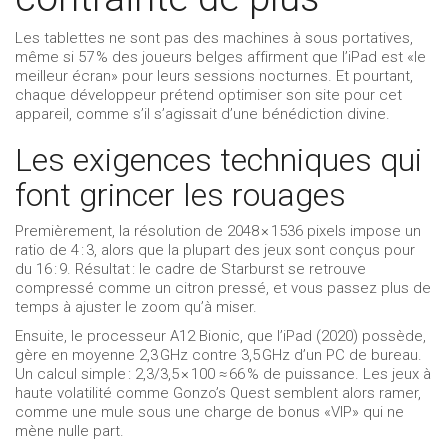
Les tablettes ne sont pas des machines à sous portatives,
même si 57 % des joueurs belges affirment que l’iPad est «le
meilleur écran» pour leurs sessions nocturnes. Et pourtant,
chaque développeur prétend optimiser son site pour cet
appareil, comme s’il s’agissait d’une bénédiction divine.
Les exigences techniques qui
font grincer les rouages
Premièrement, la résolution de 2048 × 1536 pixels impose un
ratio de 4 : 3, alors que la plupart des jeux sont conçus pour
du 16 : 9. Résultat : le cadre de Starburst se retrouve
compressé comme un citron pressé, et vous passez plus de
temps à ajuster le zoom qu’à miser.
Ensuite, le processeur A12 Bionic, que l’iPad (2020) possède,
gère en moyenne 2,3 GHz contre 3,5 GHz d’un PC de bureau.
Un calcul simple : 2,3/3,5 × 100 ≈ 66 % de puissance. Les jeux à
haute volatilité comme Gonzo’s Quest semblent alors ramer,
comme une mule sous une charge de bonus «VIP» qui ne
mène nulle part.