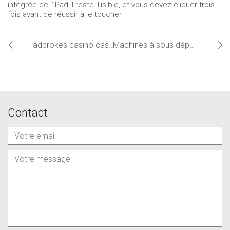
intégrée de l’iPad il reste illisible, et vous devez cliquer trois
fois avant de réussir à le toucher.
ladbrokes casino cashback bonus 2026 offre spéciale Belgique : la réalité crue derrière le vernis
Machines à sous dépôt minimum Belgique : la vérité crue derrière les promesses de “bonus”
Contact