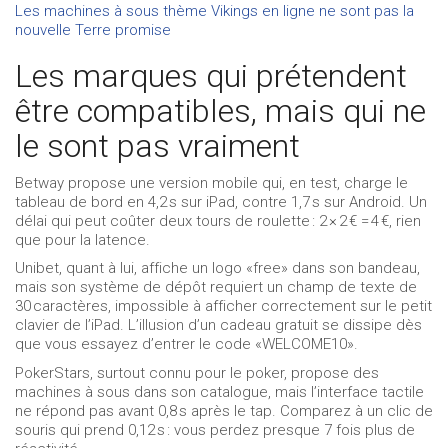
Les machines à sous thème Vikings en ligne ne sont pas la
nouvelle Terre promise
Les marques qui prétendent
être compatibles, mais qui ne
le sont pas vraiment
Betway propose une version mobile qui, en test, charge le
tableau de bord en 4,2 s sur iPad, contre 1,7 s sur Android. Un
délai qui peut coûter deux tours de roulette : 2 × 2 € = 4 €, rien
que pour la latence.
Unibet, quant à lui, affiche un logo «free» dans son bandeau,
mais son système de dépôt requiert un champ de texte de
30 caractères, impossible à afficher correctement sur le petit
clavier de l’iPad. L’illusion d’un cadeau gratuit se dissipe dès
que vous essayez d’entrer le code «WELCOME10».
PokerStars, surtout connu pour le poker, propose des
machines à sous dans son catalogue, mais l’interface tactile
ne répond pas avant 0,8 s après le tap. Comparez à un clic de
souris qui prend 0,12 s : vous perdez presque 7 fois plus de