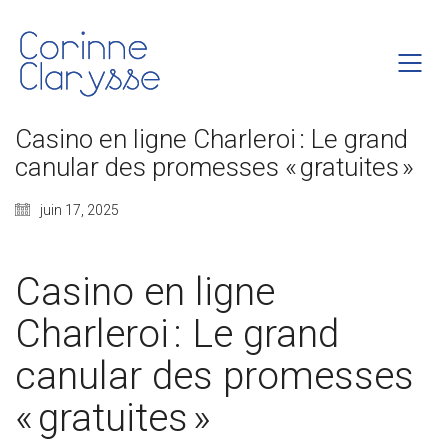
Casino en ligne Charleroi : Le grand
canular des promesses « gratuites »
juin 17, 2025
Casino en ligne
Charleroi : Le grand
canular des promesses
« gratuites »