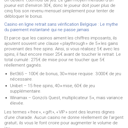
joueur est d’environ 30 €, donc le joueur doit jouer plus de
cinq fois son revenu mensuel simplement pour tenter de
débloquer le bonus.
Casino en ligne retrait sans vérification Belgique : Le mythe
du paiement instantané qui ne passe jamais
Et parce que les casinos aiment les chiffres imposants, ils
ajoutent souvent une clause « playthrough » de 5 × les gains
provenant des free spins. Ainsi, si vous réalisez 5 € avec les
spins, il faut encore miser 25 € avant de toucher le retrait. Le
total cumulé : 275 € de mise pour ne toucher que 5 €
réellement gagnés.
Bet365 – 100 € de bonus, 30 × mise requise : 3 000 € de jeu
nécessaire.
Unibet – 15 free spins, 40 × mise, 60 € de jeu
supplémentaire.
Winamax – Gonzo’s Quest, multiplicateur 5 ×, mais variance
élevée.
Les termes « free », « gift », « VIP » sont des leurres dignes
d’une charade. Aucun casino ne donne réellement de l’argent
gratuit ; ils vous le font croire pour augmenter le volume de