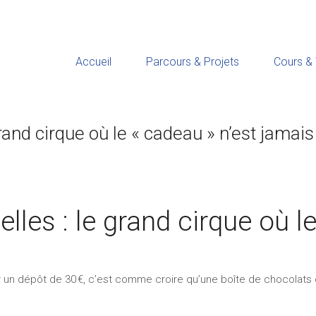
Accueil
Parcours & Projets
Cours &
rand cirque où le « cadeau » n’est jamais 
lles : le grand cirque où l
n dépôt de 30 €, c’est comme croire qu’une boîte de chocolats con