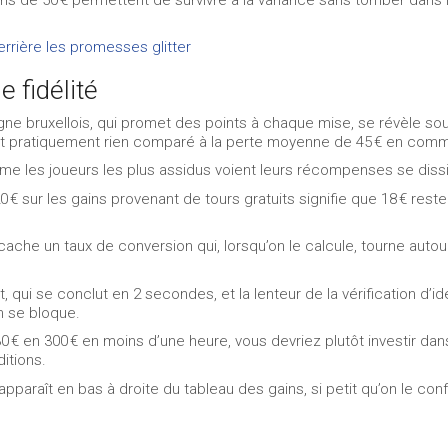
derrière les promesses glitter
 fidélité
gne bruxellois, qui promet des points à chaque mise, se révèle sou
soit pratiquement rien comparé à la perte moyenne de 45 € en comm
ême les joueurs les plus assidus voient leurs récompenses se diss
€ sur les gains provenant de tours gratuits signifie que 18 € restent
ache un taux de conversion qui, lorsqu’on le calcule, tourne autour 
t, qui se conclut en 2 secondes, et la lenteur de la vérification d’i
in se bloque.
 € en 300 € en moins d’une heure, vous devriez plutôt investir dan
itions.
 apparaît en bas à droite du tableau des gains, si petit qu’on le co