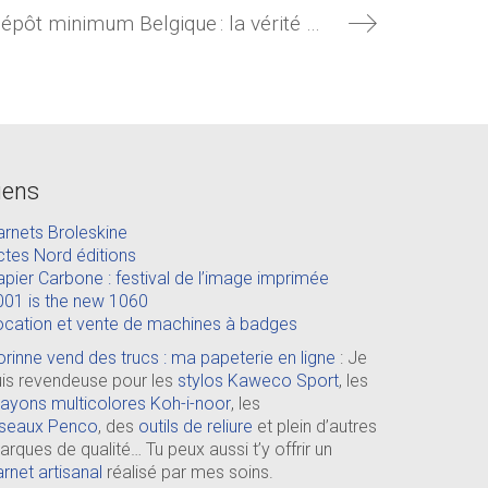
Machines à sous dépôt minimum Belgique : la vérité crue derrière les promesses de “bonus”
iens
arnets Broleskine
ctes Nord éditions
apier Carbone : festival de l’image imprimée
001 is the new 1060
ocation et vente de machines à badges
rinne vend des trucs : ma papeterie en ligne
: Je
uis revendeuse pour les
stylos Kaweco Sport
, les
rayons multicolores Koh-i-noor
, les
iseaux Penco
, des
outils de reliure
et plein d’autres
rques de qualité… Tu peux aussi t’y offrir un
rnet artisanal
réalisé par mes soins.