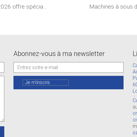
ladbrokes casino cashback bonus 2026 offre spéciale Belgique : la réalité crue derrière le vernis
Abonnez-vous à ma newsletter
L
C
A
P
6
L
Co
s
c
c
ma
ca