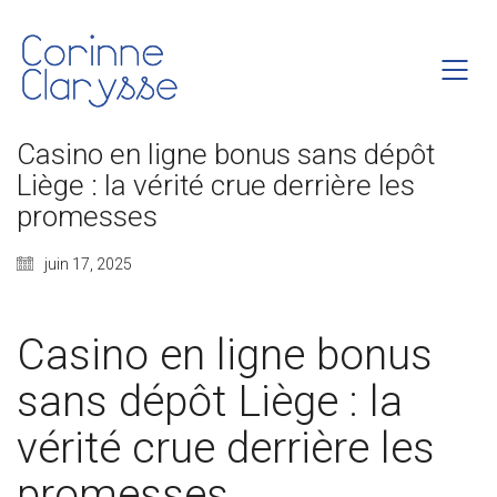
Casino en ligne bonus sans dépôt
Liège : la vérité crue derrière les
promesses
juin 17, 2025
Casino en ligne bonus
sans dépôt Liège : la
vérité crue derrière les
promesses