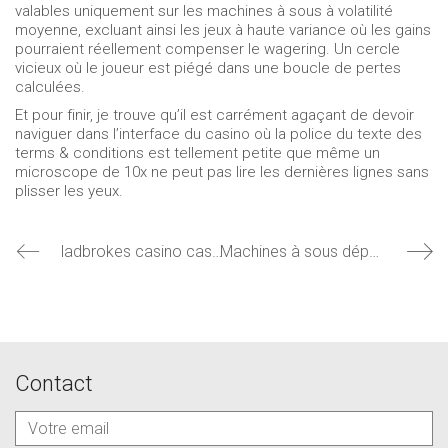
valables uniquement sur les machines à sous à volatilité
moyenne, excluant ainsi les jeux à haute variance où les gains
pourraient réellement compenser le wagering. Un cercle
vicieux où le joueur est piégé dans une boucle de pertes
calculées.
Et pour finir, je trouve qu’il est carrément agaçant de devoir
naviguer dans l’interface du casino où la police du texte des
terms & conditions est tellement petite que même un
microscope de 10x ne peut pas lire les dernières lignes sans
plisser les yeux.
ladbrokes casino cashback bonus 2026 offre spéciale Belgique : la réalité crue derrière le vernis
Machines à sous dépôt minimum Belgique : la vérité crue derrière les promesses de “bonus”
Contact