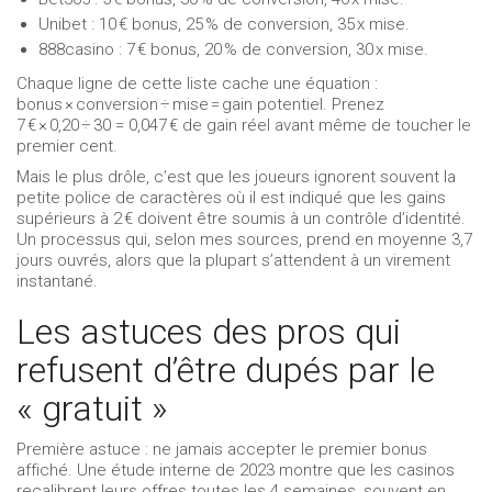
Unibet : 10 € bonus, 25 % de conversion, 35 x mise.
888casino : 7 € bonus, 20 % de conversion, 30 x mise.
Chaque ligne de cette liste cache une équation :
bonus × conversion ÷ mise = gain potentiel. Prenez
7 € × 0,20 ÷ 30 = 0,047 € de gain réel avant même de toucher le
premier cent.
Mais le plus drôle, c’est que les joueurs ignorent souvent la
petite police de caractères où il est indiqué que les gains
supérieurs à 2 € doivent être soumis à un contrôle d’identité.
Un processus qui, selon mes sources, prend en moyenne 3,7
jours ouvrés, alors que la plupart s’attendent à un virement
instantané.
Les astuces des pros qui
refusent d’être dupés par le
« gratuit »
Première astuce : ne jamais accepter le premier bonus
affiché. Une étude interne de 2023 montre que les casinos
recalibrent leurs offres toutes les 4 semaines, souvent en