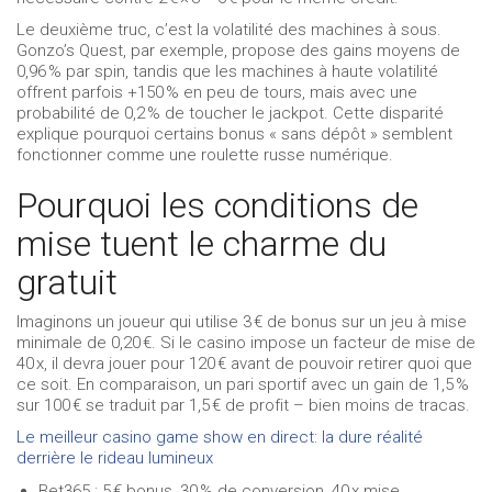
Le deuxième truc, c’est la volatilité des machines à sous.
Gonzo’s Quest, par exemple, propose des gains moyens de
0,96 % par spin, tandis que les machines à haute volatilité
offrent parfois +150 % en peu de tours, mais avec une
probabilité de 0,2 % de toucher le jackpot. Cette disparité
explique pourquoi certains bonus « sans dépôt » semblent
fonctionner comme une roulette russe numérique.
Pourquoi les conditions de
mise tuent le charme du
gratuit
Imaginons un joueur qui utilise 3 € de bonus sur un jeu à mise
minimale de 0,20 €. Si le casino impose un facteur de mise de
40 x, il devra jouer pour 120 € avant de pouvoir retirer quoi que
ce soit. En comparaison, un pari sportif avec un gain de 1,5 %
sur 100 € se traduit par 1,5 € de profit – bien moins de tracas.
Le meilleur casino game show en direct: la dure réalité
derrière le rideau lumineux
Bet365 : 5 € bonus, 30 % de conversion, 40 x mise.