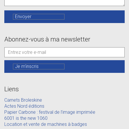
Abonnez-vous à ma newsletter
Liens
Carnets Broleskine
Actes Nord éditions
Papier Carbone : festival de l’image imprimée
6001 is the new 1060
Location et vente de machines à badges