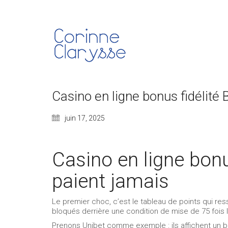
Casino en ligne bonus fidélité 
juin 17, 2025
Casino en ligne bonu
paient jamais
Le premier choc, c’est le tableau de points qui re
bloqués derrière une condition de mise de 75 fois 
Prenons Unibet comme exemple : ils affichent un bon