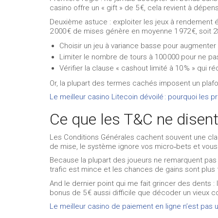
casino offre un « gift » de 5 €, cela revient à dépen
Deuxième astuce : exploiter les jeux à rendement é
2 000 € de mises génère en moyenne 1 972 €, soit 2
Choisir un jeu à variance basse pour augmenter 
Limiter le nombre de tours à 100 000 pour ne p
Vérifier la clause « cashout limité à 10 % » qui ré
Or, la plupart des termes cachés imposent un plafon
Le meilleur casino Litecoin dévoilé : pourquoi les 
Ce que les T&C ne disent
Les Conditions Générales cachent souvent une claus
de mise, le système ignore vos micro‑bets et vous
Because la plupart des joueurs ne remarquent pas q
trafic est mince et les chances de gains sont plus 
And le dernier point qui me fait grincer des dents : 
bonus de 5 € aussi difficile que décoder un vieux 
Le meilleur casino de paiement en ligne n’est pas u