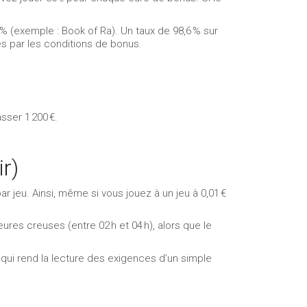
% (exemple : Book of Ra). Un taux de 98,6 % sur
s par les conditions de bonus.
sser 1 200 €.
r)
 jeu. Ainsi, même si vous jouez à un jeu à 0,01 €
es creuses (entre 02 h et 04 h), alors que le
e, qui rend la lecture des exigences d’un simple