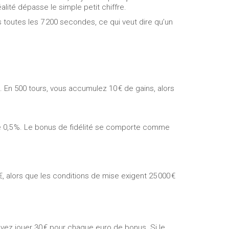
alité dépasse le simple petit chiffre.
 toutes les 7 200 secondes, ce qui veut dire qu’un
. En 500 tours, vous accumulez 10 € de gains, alors
t de 0,5 %. Le bonus de fidélité se comporte comme
, alors que les conditions de mise exigent 25 000 €
devez jouer 30 € pour chaque euro de bonus. Si le