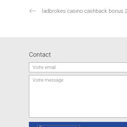
Contact