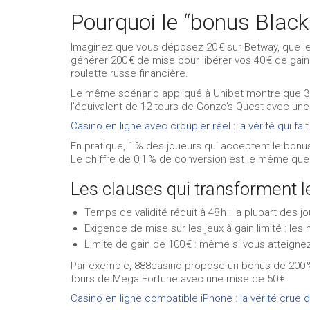
Pourquoi le “bonus Black
Imaginez que vous déposez 20 € sur Betway, que l
générer 200 € de mise pour libérer vos 40 € de gain.
roulette russe financière.
Le même scénario appliqué à Unibet montre que 30 €
l’équivalent de 12 tours de Gonzo’s Quest avec une
Casino en ligne avec croupier réel : la vérité qui fai
En pratique, 1 % des joueurs qui acceptent le bonus
Le chiffre de 0,1 % de conversion est le même que l
Les clauses qui transforment l
Temps de validité réduit à 48 h : la plupart des 
Exigence de mise sur les jeux à gain limité : 
Limite de gain de 100 € : même si vous atteignez 
Par exemple, 888casino propose un bonus de 200 % j
tours de Mega Fortune avec une mise de 50 €.
Casino en ligne compatible iPhone : la vérité crue