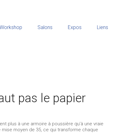
 Workshop
Salons
Expos
Liens
aut pas le papier
nt plus à une armoire à poussière qu’à une vraie
 de mise moyen de 35, ce qui transforme chaque