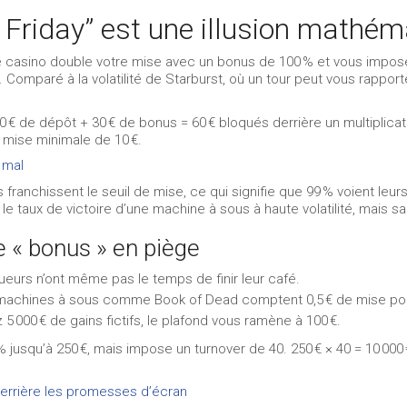
 Friday” est une illusion mathém
e casino double votre mise avec un bonus de 100 % et vous impose
 Comparé à la volatilité de Starburst, où un tour peut vous rapporte
 de dépôt + 30 € de bonus = 60 € bloqués derrière un multiplicate
 mise minimale de 10 €.
t mal
 franchissent le seuil de mise, ce qui signifie que 99 % voient le
e taux de victoire d’une machine à sous à haute volatilité, mais san
e « bonus » en piège
joueurs n’ont même pas le temps de finir leur café.
les machines à sous comme Book of Dead comptent 0,5 € de mise pou
5 000 € de gains fictifs, le plafond vous ramène à 100 €.
usqu’à 250 €, mais impose un turnover de 40. 250 € × 40 = 10 000 €
 derrière les promesses d’écran