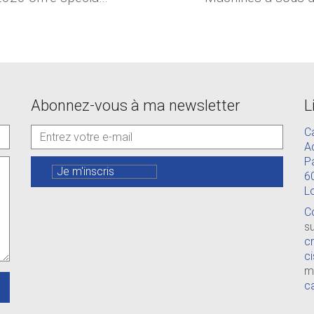
Abonnez-vous à ma newsletter
L
C
A
P
6
L
Co
s
c
c
ma
ca