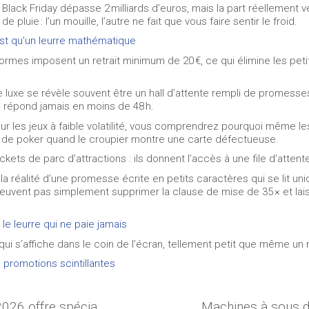
Black Friday dépasse 2 milliards d’euros, mais la part réellement v
 pluie : l’un mouille, l’autre ne fait que vous faire sentir le froid.
est qu’un leurre mathématique
formes imposent un retrait minimum de 20 €, ce qui élimine les petit
de luxe se révèle souvent être un hall d’attente rempli de promess
 répond jamais en moins de 48 h.
sur les jeux à faible volatilité, vous comprendrez pourquoi même les
de poker quand le croupier montre une carte défectueuse.
ts de parc d’attractions : ils donnent l’accès à une file d’attent
t la réalité d’une promesse écrite en petits caractères qui se lit u
uvent pas simplement supprimer la clause de mise de 35 × et laiss
le leurre qui ne paie jamais
” qui s’affiche dans le coin de l’écran, tellement petit que même un 
s promotions scintillantes
ladbrokes casino cashback bonus 2026 offre spéciale Belgique : la réalité crue derrière le vernis