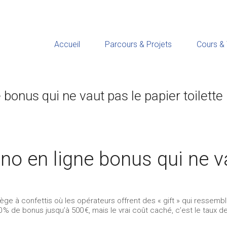
Accueil
Parcours & Projets
Cours &
e bonus qui ne vaut pas le papier toilette
ino en ligne bonus qui ne v
 à confettis où les opérateurs offrent des « gift » qui ressemble
0 % de bonus jusqu’à 500 €, mais le vrai coût caché, c’est le taux