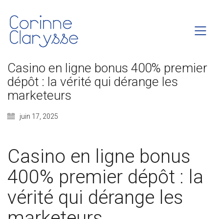
Casino en ligne bonus 400% premier
dépôt : la vérité qui dérange les
marketeurs
juin 17, 2025
Casino en ligne bonus
400% premier dépôt : la
vérité qui dérange les
marketeurs