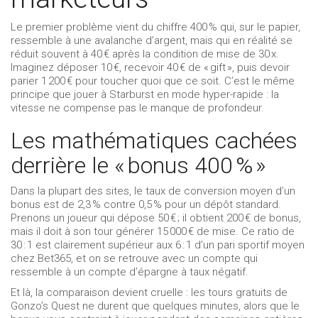
Le premier problème vient du chiffre 400 % qui, sur le papier,
ressemble à une avalanche d’argent, mais qui en réalité se
réduit souvent à 40 € après la condition de mise de 30 x.
Imaginez déposer 10 €, recevoir 40 € de « gift », puis devoir
parier 1 200 € pour toucher quoi que ce soit. C’est le même
principe que jouer à Starburst en mode hyper-rapide : la
vitesse ne compense pas le manque de profondeur.
Les mathématiques cachées
derrière le « bonus 400 % »
Dans la plupart des sites, le taux de conversion moyen d’un
bonus est de 2,3 % contre 0,5 % pour un dépôt standard.
Prenons un joueur qui dépose 50 € ; il obtient 200 € de bonus,
mais il doit à son tour générer 15 000 € de mise. Ce ratio de
30 : 1 est clairement supérieur aux 6 : 1 d’un pari sportif moyen
chez Bet365, et on se retrouve avec un compte qui
ressemble à un compte d’épargne à taux négatif.
Et là, la comparaison devient cruelle : les tours gratuits de
Gonzo’s Quest ne durent que quelques minutes, alors que le