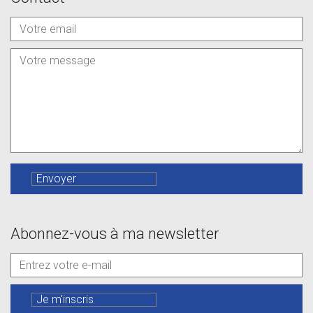
Abonnez-vous à ma newsletter