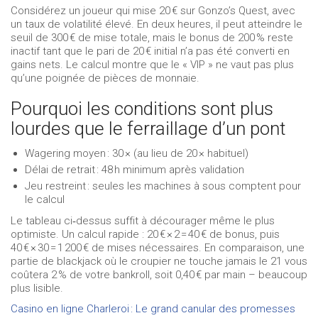
Considérez un joueur qui mise 20 € sur Gonzo’s Quest, avec
un taux de volatilité élevé. En deux heures, il peut atteindre le
seuil de 300 € de mise totale, mais le bonus de 200 % reste
inactif tant que le pari de 20 € initial n’a pas été converti en
gains nets. Le calcul montre que le « VIP » ne vaut pas plus
qu’une poignée de pièces de monnaie.
Pourquoi les conditions sont plus
lourdes que le ferraillage d’un pont
Wagering moyen : 30 × (au lieu de 20 × habituel)
Délai de retrait : 48 h minimum après validation
Jeu restreint : seules les machines à sous comptent pour
le calcul
Le tableau ci‑dessus suffit à décourager même le plus
optimiste. Un calcul rapide : 20 € × 2 = 40 € de bonus, puis
40 € × 30 = 1 200 € de mises nécessaires. En comparaison, une
partie de blackjack où le croupier ne touche jamais le 21 vous
coûtera 2 % de votre bankroll, soit 0,40 € par main – beaucoup
plus lisible.
Casino en ligne Charleroi : Le grand canular des promesses