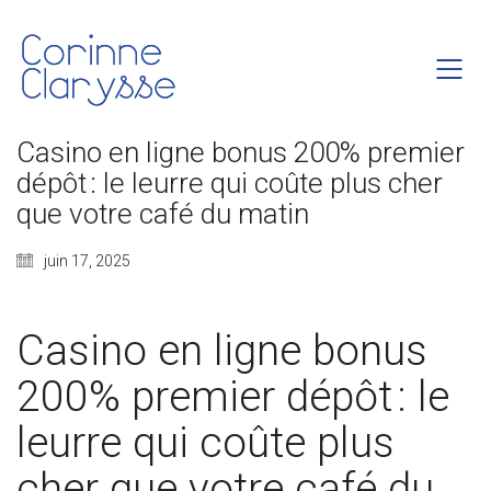
Casino en ligne bonus 200% premier
dépôt : le leurre qui coûte plus cher
que votre café du matin
juin 17, 2025
Casino en ligne bonus
200% premier dépôt : le
leurre qui coûte plus
cher que votre café du