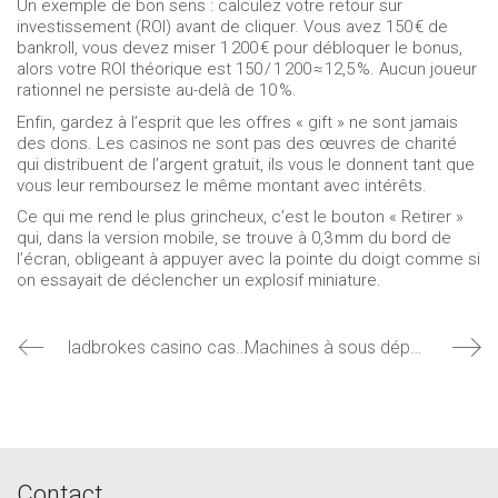
Un exemple de bon sens : calculez votre retour sur
investissement (ROI) avant de cliquer. Vous avez 150 € de
bankroll, vous devez miser 1 200 € pour débloquer le bonus,
alors votre ROI théorique est 150 / 1 200 ≈ 12,5 %. Aucun joueur
rationnel ne persiste au-delà de 10 %.
Enfin, gardez à l’esprit que les offres « gift » ne sont jamais
des dons. Les casinos ne sont pas des œuvres de charité
qui distribuent de l’argent gratuit, ils vous le donnent tant que
vous leur remboursez le même montant avec intérêts.
Ce qui me rend le plus grincheux, c’est le bouton « Retirer »
qui, dans la version mobile, se trouve à 0,3 mm du bord de
l’écran, obligeant à appuyer avec la pointe du doigt comme si
on essayait de déclencher un explosif miniature.
ladbrokes casino cashback bonus 2026 offre spéciale Belgique : la réalité crue derrière le vernis
Machines à sous dépôt minimum Belgique : la vérité crue derrière les promesses de “bonus”
Contact