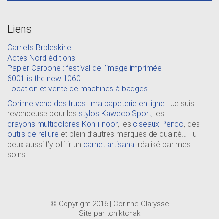
Liens
Carnets Broleskine
Actes Nord éditions
Papier Carbone : festival de l’image imprimée
6001 is the new 1060
Location et vente de machines à badges
Corinne vend des trucs : ma papeterie en ligne
: Je suis
revendeuse pour les
stylos Kaweco Sport
, les
crayons multicolores Koh-i-noor
, les
ciseaux Penco
, des
outils de reliure
et plein d’autres marques de qualité… Tu
peux aussi t’y offrir un
carnet artisanal
réalisé par mes
soins.
© Copyright 2016 | Corinne Clarysse
Site par
tchiktchak