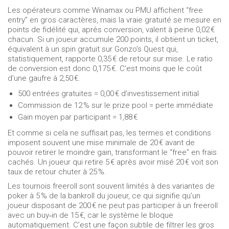
Les opérateurs comme Winamax ou PMU affichent “free
entry” en gros caractères, mais la vraie gratuité se mesure en
points de fidélité qui, après conversion, valent à peine 0,02 €
chacun. Si un joueur accumule 200 points, il obtient un ticket,
équivalent à un spin gratuit sur Gonzo’s Quest qui,
statistiquement, rapporte 0,35 € de retour sur mise. Le ratio
de conversion est donc 0,175 €. C’est moins que le coût
d’une gaufre à 2,50 €.
500 entrées gratuites = 0,00 € d’investissement initial
Commission de 12 % sur le prize pool = perte immédiate
Gain moyen par participant = 1,88 €
Et comme si cela ne suffisait pas, les termes et conditions
imposent souvent une mise minimale de 20 € avant de
pouvoir retirer le moindre gain, transformant le “free” en frais
cachés. Un joueur qui retire 5 € après avoir misé 20 € voit son
taux de retour chuter à 25 %.
Les tournois freeroll sont souvent limités à des variantes de
poker à 5 % de la bankroll du joueur, ce qui signifie qu’un
joueur disposant de 200 € ne peut pas participer à un freeroll
avec un buy‑in de 15 €, car le système le bloque
automatiquement. C’est une façon subtile de filtrer les gros