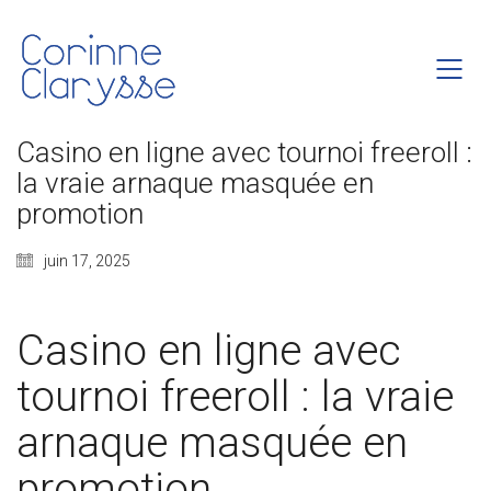
Casino en ligne avec tournoi freeroll :
la vraie arnaque masquée en
promotion
juin 17, 2025
Casino en ligne avec
tournoi freeroll : la vraie
arnaque masquée en
promotion