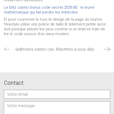
réellement distribuées.
Le blitz casino bonus code secret 2026 BE : le leurre
mathématique qui fait perdre les imbéciles
Et pour couronner le tout, le design de la page du tournoi
freestyle utilise une police de taille 8, tellement petite qu’on
doit presque plisser les yeux comme si on était en train de
lire le code source d’un vieux modem.
ladbrokes casino cashback bonus 2026 offre spéciale Belgique : la réalité crue derrière le vernis
Machines à sous dépôt minimum Belgique : la vérité crue derrière les promesses de “bonus”
Contact