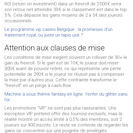
ROI (return on investment) dans un freeroll de 2 000 € verra
son retour net atteindre 39 € si le classement est dans le top
5 %. Cela dépasse les gains moyens de 2 à 3 € des joueurs
occasionnels.
Le programme vip casino Belgique : la promesse d’un
traitement royal, ou juste un tapis usé ?
Attention aux clauses de mise
Les conditions de mise exigent souvent un rollover de 30 × le
gain du freeroll. Si le gain est de 10 €, le joueur doit miser
300 € avant de pouvoir retirer, ce qui représente une perte
potentielle de 290 € si le joueur ne réussit pas à compenser
la mise par d’autres jeux. Cette contrainte transforme le
“freeroll” en un piège à cash‑flow.
Machine à sous thème fantasy en ligne : l’enfer du glitter sans
l’or
Les promotions “VIP” ne sont pas plus rassurantes. Une
inscription VIP prétend offrir des tournois exclusifs, mais la
réalité montre un accès limité à 0,5 % des membres, soit 2
joueurs sur 400 inscrits. Le reste se contente de regarder les
gains se concentrer sur une poignée de privilégiés.