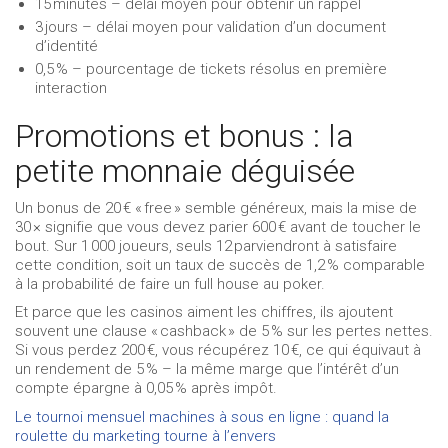
15 minutes – délai moyen pour obtenir un rappel
3 jours – délai moyen pour validation d’un document
d’identité
0,5 % – pourcentage de tickets résolus en première
interaction
Promotions et bonus : la
petite monnaie déguisée
Un bonus de 20 € « free » semble généreux, mais la mise de
30 × signifie que vous devez parier 600 € avant de toucher le
bout. Sur 1 000 joueurs, seuls 12 parviendront à satisfaire
cette condition, soit un taux de succès de 1,2 % comparable
à la probabilité de faire un full house au poker.
Et parce que les casinos aiment les chiffres, ils ajoutent
souvent une clause « cashback » de 5 % sur les pertes nettes.
Si vous perdez 200 €, vous récupérez 10 €, ce qui équivaut à
un rendement de 5 % – la même marge que l’intérêt d’un
compte épargne à 0,05 % après impôt.
Le tournoi mensuel machines à sous en ligne : quand la
roulette du marketing tourne à l’envers