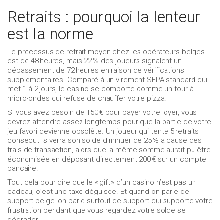
Retraits : pourquoi la lenteur
est la norme
Le processus de retrait moyen chez les opérateurs belges
est de 48 heures, mais 22 % des joueurs signalent un
dépassement de 72 heures en raison de vérifications
supplémentaires. Comparé à un virement SEPA standard qui
met 1 à 2 jours, le casino se comporte comme un four à
micro-ondes qui refuse de chauffer votre pizza.
Si vous avez besoin de 150 € pour payer votre loyer, vous
devrez attendre assez longtemps pour que la partie de votre
jeu favori devienne obsolète. Un joueur qui tente 5 retraits
consécutifs verra son solde diminuer de 25 % à cause des
frais de transaction, alors que la même somme aurait pu être
économisée en déposant directement 200 € sur un compte
bancaire.
Tout cela pour dire que le « gift » d’un casino n’est pas un
cadeau, c’est une taxe déguisée. Et quand on parle de
support belge, on parle surtout de support qui supporte votre
frustration pendant que vous regardez votre solde se
dégrader.